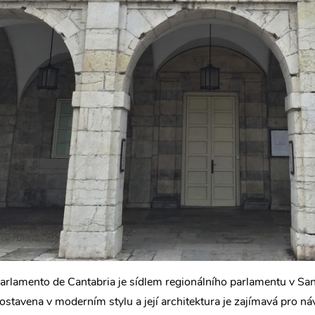
arlamento de Cantabria je sídlem regionálního parlamentu v Sa
ostavena v moderním stylu a její architektura je zajímavá pro náv