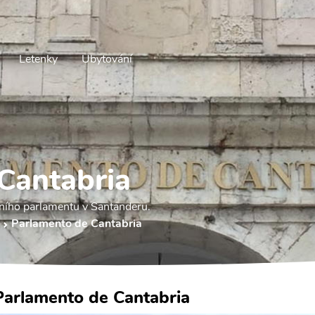
Letenky
Ubytování
Cantabria
lního parlamentu v Santanderu.
Parlamento de Cantabria
Parlamento de Cantabria