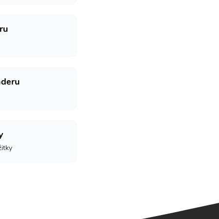
ru
nderu
y
žitky