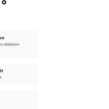
 o
ce
mi důležitými
ět
t