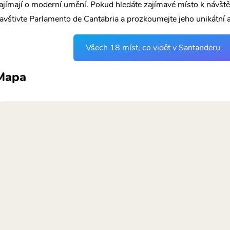
ajímají o moderní umění. Pokud hledáte zajímavé místo k návšt
avštivte Parlamento de Cantabria a prozkoumejte jeho unikátní ar
Všech 18 míst, co vidět v Santanderu
Mapa