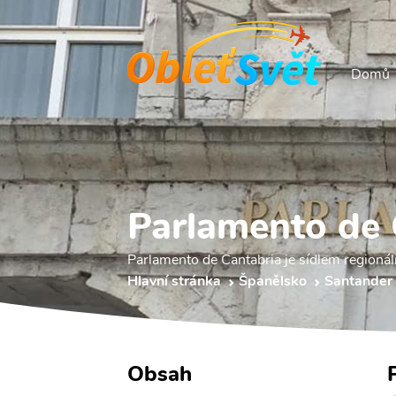
Domů
Parlamento de 
Parlamento de Cantabria je sídlem regioná
Hlavní stránka
Španělsko
Santander
Obsah