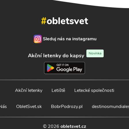
#
obletsvet
Sleduj nás na instagramu
Novinka
Akční letenky do kapsy
Akční letenky
Letiště
Letecké společnosti
Nás
ObletSvet.sk
BobrPodrozy.pl
destinosmundiale
© 2026
obletsvet.cz