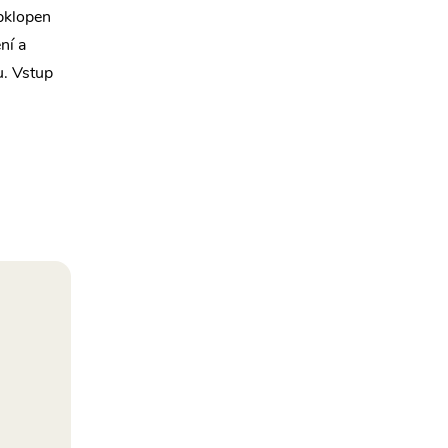
obklopen
ní a
u. Vstup