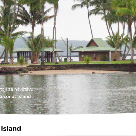
Letenky
Ubytování
stojí za návštěvu.
oconut Island
Island