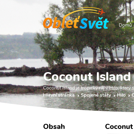
Domů
Coconut Island
Coconut Island je tropický ráj v Hilo, který 
Hlavní stránka
Spojené státy
Hilo
C
Obsah
Coconut 