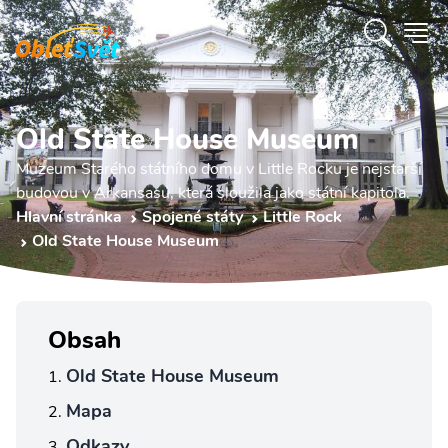
Old State House Museum
Muzeum Starého státního domu v Little Rocku je nejstarší
budovou v Arkansasu, která sloužila jako státní kapitola.
Hlavní stránka
Spojené státy
Little Rock
Old State House Museum
Obsah
Old State House Museum
Mapa
Odkazy