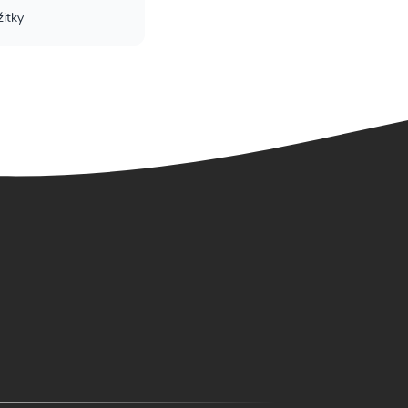
žitky