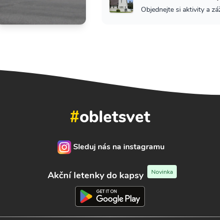
Objednejte si aktivity a zá
#
obletsvet
Sleduj nás na instagramu
Novinka
Akční letenky do kapsy