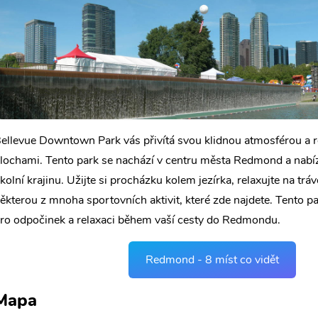
ellevue Downtown Park vás přivítá svou klidnou atmosférou a 
lochami. Tento park se nachází v centru města Redmond a nabí
kolní krajinu. Užijte si procházku kolem jezírka, relaxujte na tráv
ěkterou z mnoha sportovních aktivit, které zde najdete. Tento p
ro odpočinek a relaxaci během vaší cesty do Redmondu.
Redmond - 8 míst co vidět
Mapa