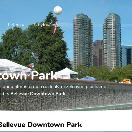
Letenky
Ubytování
town Park
lidnou atmosférou a rozlehlými zelenými plochami.
nd
Bellevue Downtown Park
Bellevue Downtown Park