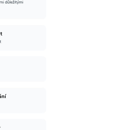
mi důležitými
t
t
ání
y