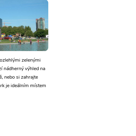
rozlehlými zelenými
zí nádherný výhled na
ě, nebo si zahrajte
ark je ideálním místem