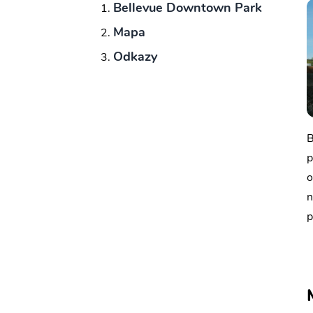
Bellevue Downtown Park
Mapa
Odkazy
B
p
o
n
p