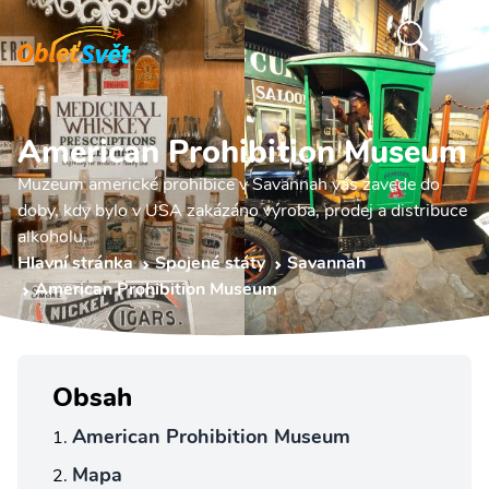
American Prohibition Museum
Muzeum americké prohibice v Savannah vás zavede do
doby, kdy bylo v USA zakázáno výroba, prodej a distribuce
alkoholu.
Hlavní stránka
Spojené státy
Savannah
American Prohibition Museum
Obsah
American Prohibition Museum
Mapa