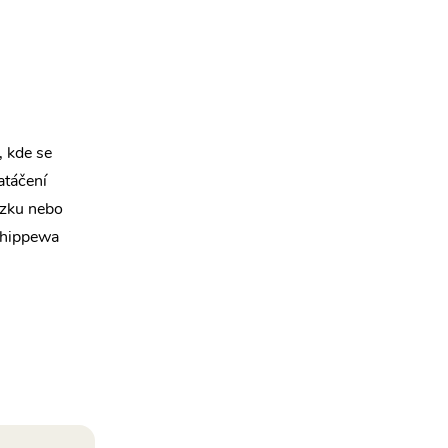
 kde se
atáčení
ázku nebo
 Chippewa