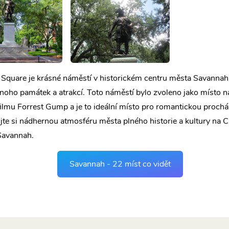
Square je krásné náměstí v historickém centru města Savannah,
oho památek a atrakcí. Toto náměstí bylo zvoleno jako místo n
ilmu Forrest Gump a je to ideální místo pro romantickou proch
ijte si nádhernou atmosféru města plného historie a kultury na
Savannah.
Savannah - 22 míst co vidět