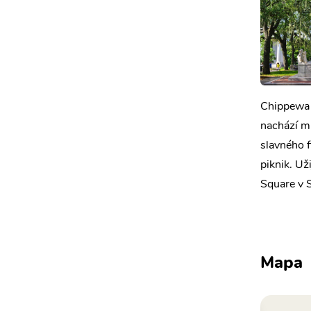
Chippewa 
nachází mn
slavného f
piknik. Už
Square v 
Mapa