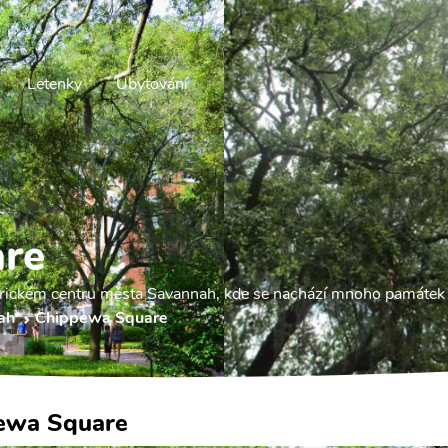
Letenky
Ubytování
re
orickém centru města Savannah, kde se nachází mnoho památek a
ah
Chippewa Square
ewa Square