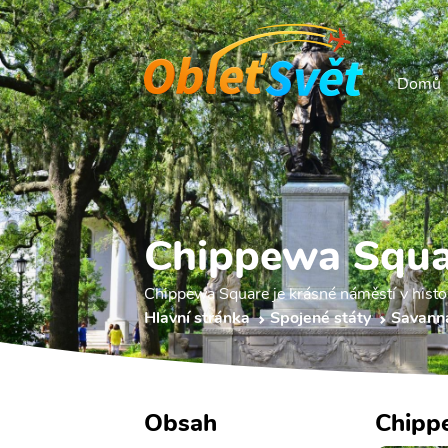
Domů
Chippewa Squa
Chippewa Square je krásné náměstí v hist
Hlavní stránka
Spojené státy
Savann
Obsah
Chipp