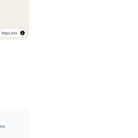
MapLibre
ými