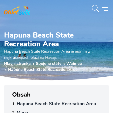
Hapuna Beach State
Recreation Area
Hapuna Beach State Recreation Area je jedním z
nejkrásnějších pláží na Havaji.
Hlavní stránka
Spojené státy
Waimea
Hapuna Beach State Recreation Area
Obsah
Hapuna Beach State Recreation Area
Mapa