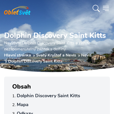
Dolphin Discovery Saint Kitts
Navštivte Dolphin Discovery Saint Kitts a zažijte
nezapomenutelný zážitek s delfíny.
Hlavní stránka
Svatý Kryštof a Nevis
Nevis
Dolphin Discovery Saint Kitts
Obsah
Dolphin Discovery Saint Kitts
Mapa
Odkazy