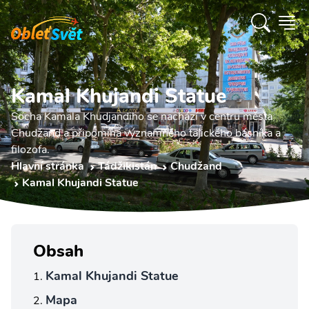
Kamal Khujandi Statue
Socha Kamala Khudjandiho se nachází v centru města
Chudžand a připomíná významného tajického básníka a
filozofa.
Hlavní stránka
Tádžikistán
Chudžand
Kamal Khujandi Statue
Obsah
Kamal Khujandi Statue
Mapa