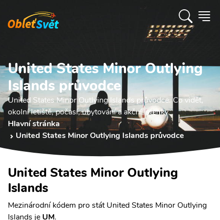
United States Minor Outlying
Islands průvodce
United States Minor Outlying Islands průvodce. Co vidět,
okolní letiště, počasí, ubytování a akční letenky.
Hlavní stránka
United States Minor Outlying Islands průvodce
United States Minor Outlying
Islands
Mezinárodní kódem pro stát United States Minor Outlying
Islands je
UM
.