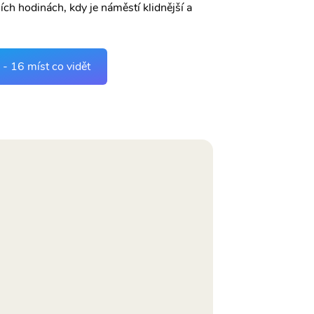
ch hodinách, kdy je náměstí klidnější a
- 16 míst co vidět