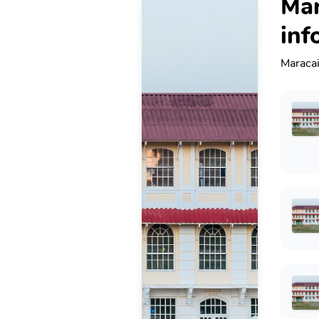
Mar
inf
Maracai