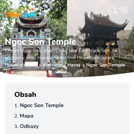
Ngoc Son Temple
Chrám Ngoc Son, známý také jako Đền Ngọc Sơn, se
nachází v srdci Hanoje na ostrově Hoan Kiem jezera.
Hlavní stránka
Vietnam
Hanoj
Ngoc Son Temple
Obsah
Ngoc Son Temple
Mapa
Odkazy