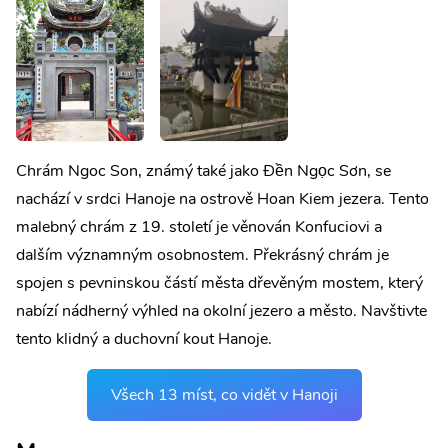
Chrám Ngoc Son, známý také jako Đền Ngọc Sơn, se
nachází v srdci Hanoje na ostrově Hoan Kiem jezera. Tento
malebný chrám z 19. století je věnován Konfuciovi a
dalším významným osobnostem. Překrásný chrám je
spojen s pevninskou částí města dřevěným mostem, který
nabízí nádherný výhled na okolní jezero a město. Navštivte
tento klidný a duchovní kout Hanoje.
Všech 13 míst, co vidět v Hanoji