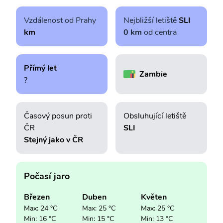
Vzdálenost od Prahy
Nejbližší letiště
SLI
km
0 km
od centra
Přímý let
Zambie
?
Časový posun proti
Obsluhující letiště
ČR
SLI
Stejný jako v ČR
Počasí jaro
Březen
Duben
Květen
Max: 24 °C
Max: 25 °C
Max: 25 °C
Min: 16 °C
Min: 15 °C
Min: 13 °C