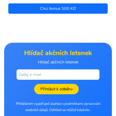
Chci bonus 500 Kč!
Hlídač akčních letenek
Hlídač akčních letenek
Přihlásit k odběru
Přihlášením vyjadřuješ souhlas s podmínkami zpracování
osobních údajů. Odhlásit se můžeš kdykoliv.