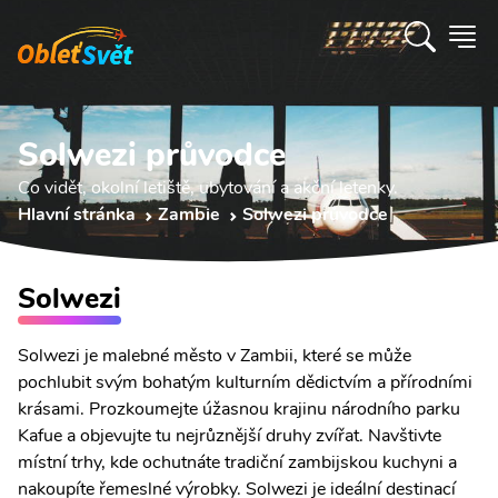
Solwezi průvodce
Co vidět, okolní letiště, ubytování a akční letenky.
Hlavní stránka
Zambie
Solwezi průvodce
Solwezi
Solwezi je malebné město v Zambii, které se může
pochlubit svým bohatým kulturním dědictvím a přírodními
krásami. Prozkoumejte úžasnou krajinu národního parku
Kafue a objevujte tu nejrůznější druhy zvířat. Navštivte
místní trhy, kde ochutnáte tradiční zambijskou kuchyni a
nakoupíte řemeslné výrobky. Solwezi je ideální destinací