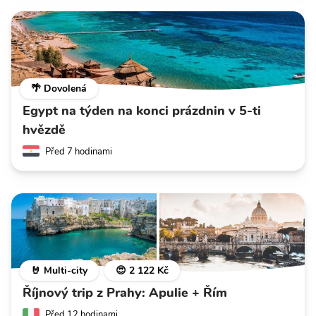
🌴 Dovolená
Egypt na týden na konci prázdnin v 5-ti
hvězdě
Před 7 hodinami
🤘 Multi-city
😍 2 122 Kč
Říjnový trip z Prahy: Apulie + Řím
Před 12 hodinami