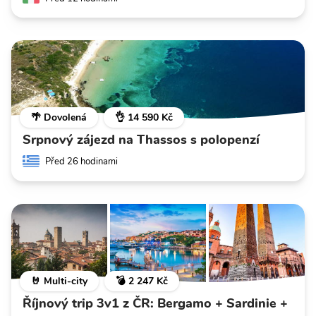
🌴 Dovolená
👌 14 590 Kč
Srpnový zájezd na Thassos s polopenzí
Před 26 hodinami
🤘 Multi-city
💣 2 247 Kč
Říjnový trip 3v1 z ČR: Bergamo + Sardinie +