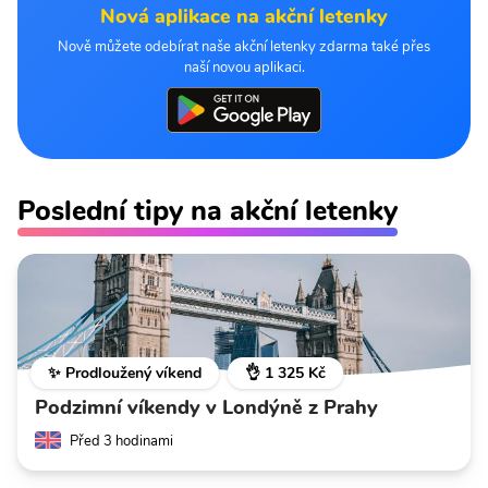
Nová aplikace na akční letenky
Nově můžete odebírat naše akční letenky zdarma také přes
naší novou aplikaci.
Poslední tipy na akční letenky
✨ Prodloužený víkend
👌 1 325 Kč
Podzimní víkendy v Londýně z Prahy
Před 3 hodinami