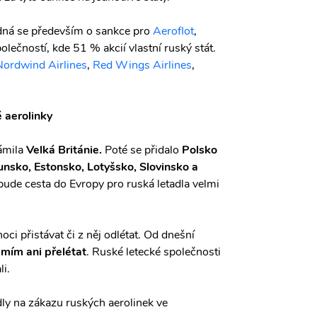
edná se především o sankce pro
Aeroflot
,
lečností, kde 51 % akcií vlastní ruský stát.
Nordwind Airlines
,
Red Wings Airlines
,
é aerolinky
ámila
Velká Británie.
Poté se přidalo
Polsko
nsko, Estonsko, Lotyšsko, Slovinsko a
 bude cesta do Evropy pro ruská letadla velmi
oci přistávat či z něj odlétat. Od dnešní
mím ani přelétat
. Ruské letecké společnosti
i.
ly na zákazu ruských aerolinek ve