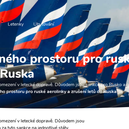
Letenky
Ubytování
ného prostoru pro rusk
 Ruska
á omezení v letecké dopravě. Důvodem jsou sankce pro Rusko a o
o prostoru pro ruské aerolinky a zrušení letů do Ruska
á omezení v letecké dopravě. Důvodem jsou
a tyto sankce na jednotlivé státy.