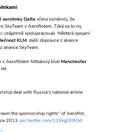
linkami
 aerolinky Delta
včera oznámily, že
nce SkyTeam s Aeroflotem
.
Týká se to mj.
ci vzájemně spolupracovali. Některá spojení
lečnost KLM
,
další dopravce z aliance
 z
aliance SkyTeam.
i s Aeroflotem fotbalový klub
Manchester
 let.
ship deal with Russia's national airline
rawn the sponsorship rights" of Aeroflot,
ince 2013.
pic.twitter.com/115kgDDF0d