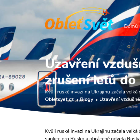
Domů
Uzavření vzduš
zrušení letů do
Kvůli ruské invazi na Ukrajinu začala velk
Obletsvet.cz
Blogy
Uzavření vzdušnéh
Kvůli ruské invazi na Ukrajinu začala velk
sankce pro Rusko a obráceně odveta Ruska z