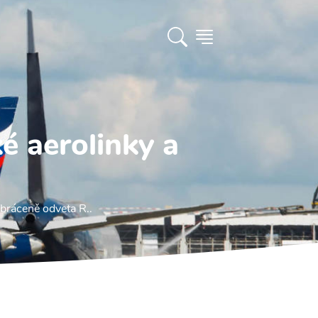
é aerolinky a
bráceně odveta R..