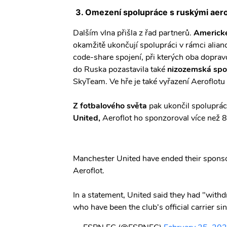
3. Omezení spolupráce s ruskými aero
Dalším vlna přišla z řad partnerů.
Americké
okamžitě ukončují spolupráci v rámci alia
code-share spojení, při kterých oba doprav
do Ruska pozastavila také
nizozemská spo
SkyTeam. Ve hře je také vyřazení Aeroflotu
Z fotbalového světa
pak ukončil spoluprác
United,
Aeroflot ho sponzoroval více než 8
Manchester United have ended their sponsor
Aeroflot.
In a statement, United said they had "withd
who have been the club's official carrier s