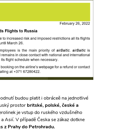
odnutí budou platit i obráceě na jednotlivé
ruský prostor
britské, polské, české a
erolinek je vstup do ruského vzdušného
 a Asií. V případě Česka se zákaz dotkne
s z Prahy do Petrohradu.