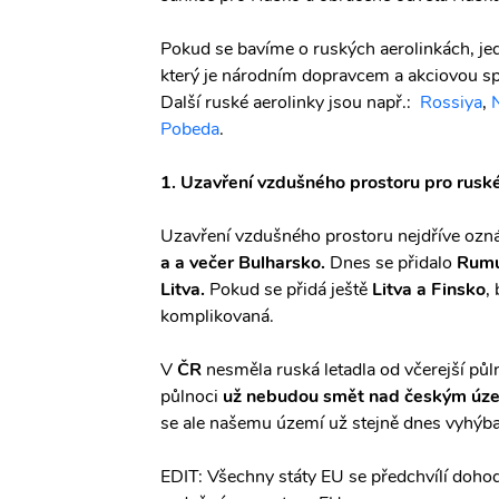
Pokud se bavíme o ruských aerolinkách, j
který je národním dopravcem a akciovou spo
Další ruské aerolinky jsou např.:
Rossiya
,
Pobeda
.
1. Uzavření vzdušného prostoru pro rusk
Uzavření vzdušného prostoru nejdříve ozn
a a večer Bulharsko.
Dnes se přidalo
Rumu
Litva.
Pokud se přidá ještě
Litva a Finsko
,
komplikovaná.
V
ČR
nesměla ruská letadla od včerejší půln
půlnoci
už nebudou smět nad českým úze
se ale našemu území už stejně dnes vyhýbal
EDIT: Všechny státy EU se předchvílí dohod