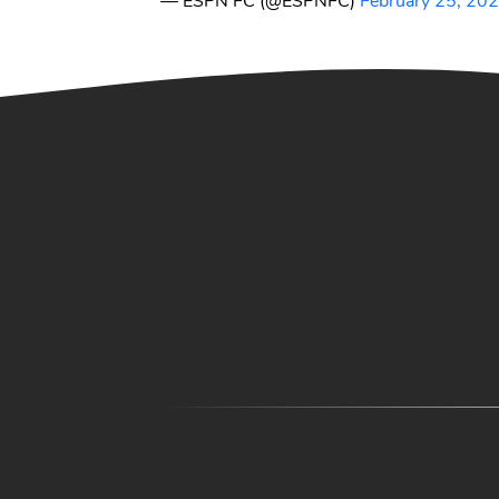
— ESPN FC (@ESPNFC)
February 25, 20