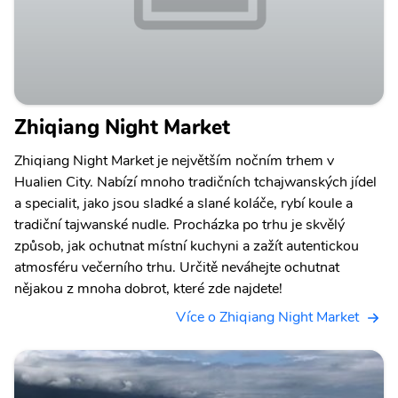
Zhiqiang Night Market
Zhiqiang Night Market je největším nočním trhem v
Hualien City. Nabízí mnoho tradičních tchajwanských jídel
a specialit, jako jsou sladké a slané koláče, rybí koule a
tradiční tajwanské nudle. Procházka po trhu je skvělý
způsob, jak ochutnat místní kuchyni a zažít autentickou
atmosféru večerního trhu. Určitě neváhejte ochutnat
nějakou z mnoha dobrot, které zde najdete!
Více o Zhiqiang Night Market