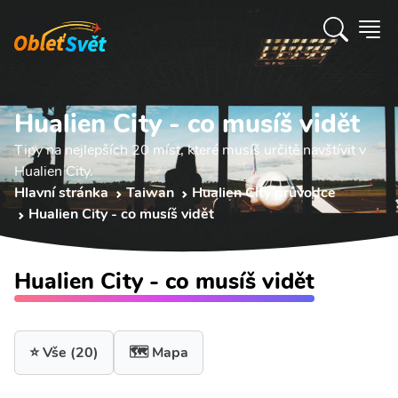
Hualien City - co musíš vidět
Tipy na nejlepších 20 míst, které musíš určitě navštívit v
Hualien City.
Hlavní stránka
Taiwan
Hualien City průvodce
Hualien City - co musíš vidět
Hualien City - co musíš vidět
⭐ Vše
(20)
🗺️ Mapa