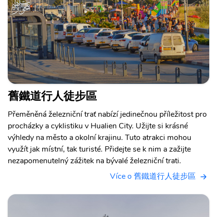
舊鐵道行人徒步區
Přeměněná železniční trať nabízí jedinečnou příležitost pro
procházky a cyklistiku v Hualien City. Užijte si krásné
výhledy na město a okolní krajinu. Tuto atrakci mohou
využít jak místní, tak turisté. Přidejte se k nim a zažijte
nezapomenutelný zážitek na bývalé železniční trati.
Více o 舊鐵道行人徒步區