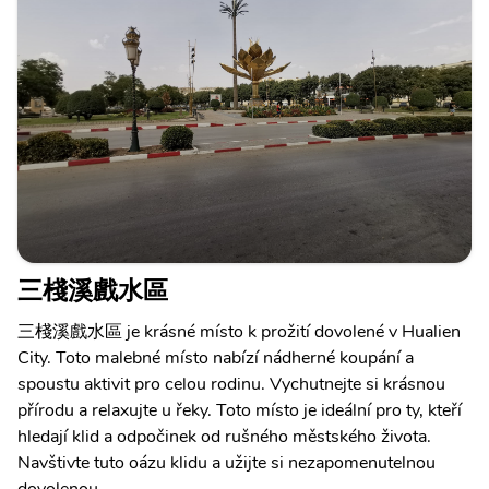
三棧溪戲水區
三棧溪戲水區 je krásné místo k prožití dovolené v Hualien
City. Toto malebné místo nabízí nádherné koupání a
spoustu aktivit pro celou rodinu. Vychutnejte si krásnou
přírodu a relaxujte u řeky. Toto místo je ideální pro ty, kteří
hledají klid a odpočinek od rušného městského života.
Navštivte tuto oázu klidu a užijte si nezapomenutelnou