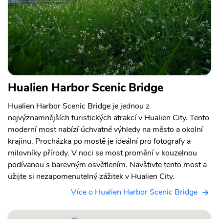
Hualien Harbor Scenic Bridge
Hualien Harbor Scenic Bridge je jednou z
nejvýznamnějších turistických atrakcí v Hualien City. Tento
moderní most nabízí úchvatné výhledy na město a okolní
krajinu. Procházka po mostě je ideální pro fotografy a
milovníky přírody. V noci se most promění v kouzelnou
podívanou s barevným osvětlením. Navštivte tento most a
užijte si nezapomenutelný zážitek v Hualien City.
Více o Hualien Harbor Scenic Bridge