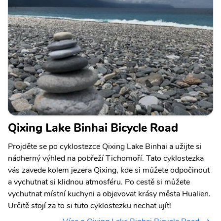
Qixing Lake Binhai Bicycle Road
Projděte se po cyklostezce Qixing Lake Binhai a užijte si
nádherný výhled na pobřeží Tichomoří. Tato cyklostezka
vás zavede kolem jezera Qixing, kde si můžete odpočinout
a vychutnat si klidnou atmosféru. Po cestě si můžete
vychutnat místní kuchyni a objevovat krásy města Hualien.
Určitě stojí za to si tuto cyklostezku nechat ujít!