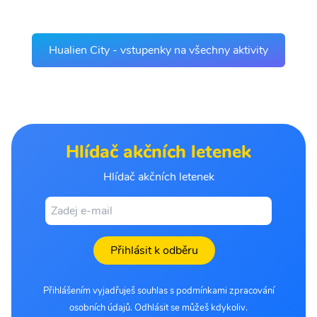
Hualien City - vstupenky na všechny aktivity
Hlídač akčních letenek
Hlídač akčních letenek
Přihlásit k odběru
Přihlášením vyjadřuješ souhlas s podmínkami zpracování
osobních údajů. Odhlásit se můžeš kdykoliv.