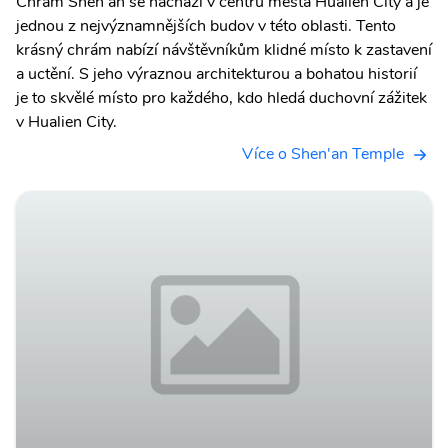
Chrám Shen'an se nachází v centru města Hualien City a je
jednou z nejvýznamnějších budov v této oblasti. Tento
krásný chrám nabízí návštěvníkům klidné místo k zastavení
a uctění. S jeho výraznou architekturou a bohatou historií
je to skvělé místo pro každého, kdo hledá duchovní zážitek
v Hualien City.
Více o Shen'an Temple