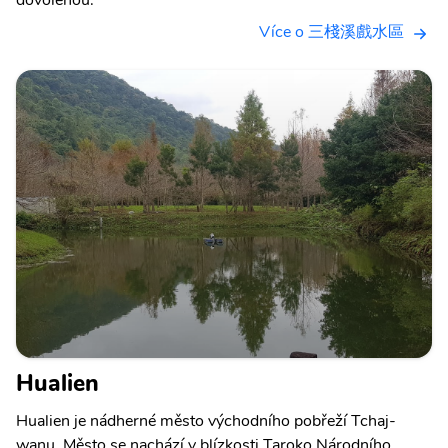
dovolenou.
Více o 三棧溪戲水區
Hualien
Hualien je nádherné město východního pobřeží Tchaj-
wanu. Město se nachází v blízkosti Taroko Národního