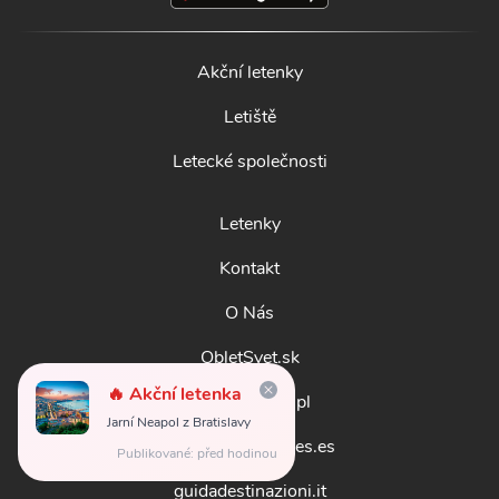
Akční letenky
Letiště
Letecké společnosti
Letenky
Kontakt
O Nás
ObletSvet.sk
🔥 Akční letenka
BobrPodrozy.pl
Jarní Neapol z Bratislavy
destinosmundiales.es
Publikované: před hodinou
guidadestinazioni.it