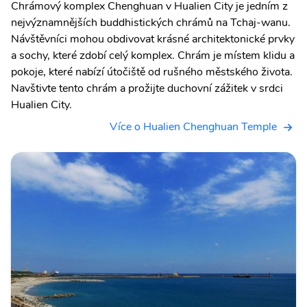
Chrámový komplex Chenghuan v Hualien City je jedním z
nejvýznamnějších buddhistických chrámů na Tchaj-wanu.
Návštěvníci mohou obdivovat krásné architektonické prvky
a sochy, které zdobí celý komplex. Chrám je místem klidu a
pokoje, které nabízí útočiště od rušného městského života.
Navštivte tento chrám a prožijte duchovní zážitek v srdci
Hualien City.
Více o Hualien Chenghuan Temple