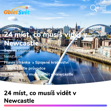
24 míst, co musíš vidět v
Newcastle
Tipy na nejlepších 24 míst, které musíš určitě navštívit v
Newcastle.
Hlavní stránka
Spojené království
Newcastle průvodce
24 míst, co musíš vidět v Newcastle
24 míst, co musíš vidět v
Newcastle