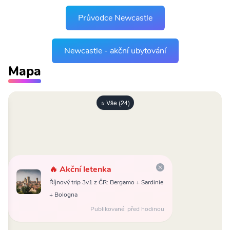
Průvodce Newcastle
Newcastle - akční ubytování
Mapa
⭐ Vše (24)
🔥 Akční letenka
Říjnový trip 3v1 z ČR: Bergamo + Sardinie
+ Bologna
Publikované: před hodinou