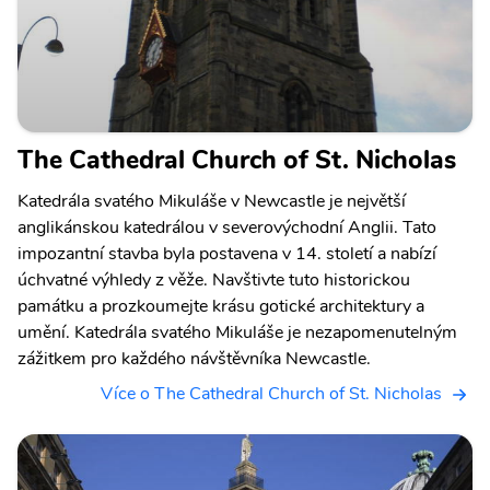
The Cathedral Church of St. Nicholas
Katedrála svatého Mikuláše v Newcastle je největší
anglikánskou katedrálou v severovýchodní Anglii. Tato
impozantní stavba byla postavena v 14. století a nabízí
úchvatné výhledy z věže. Navštivte tuto historickou
památku a prozkoumejte krásu gotické architektury a
umění. Katedrála svatého Mikuláše je nezapomenutelným
zážitkem pro každého návštěvníka Newcastle.
Více o The Cathedral Church of St. Nicholas