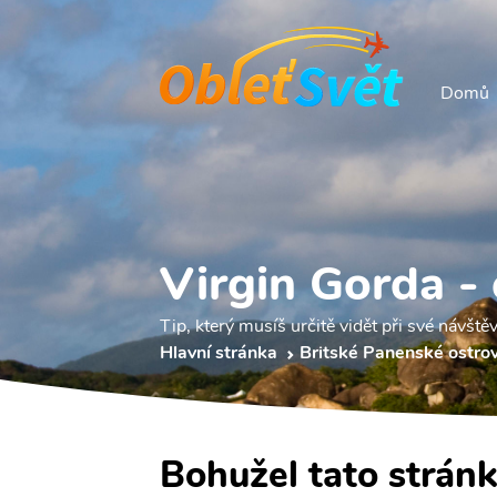
Domů
Virgin Gorda - 
Tip, který musíš určitě vidět při své návště
Hlavní stránka
Britské Panenské ostro
Bohužel tato stránk