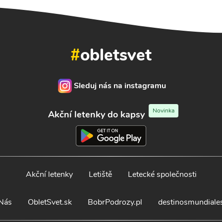
#
obletsvet
Sleduj nás na instagramu
Novinka
Akční letenky do kapsy
Akční letenky
Letiště
Letecké společnosti
Nás
ObletSvet.sk
BobrPodrozy.pl
destinosmundiale