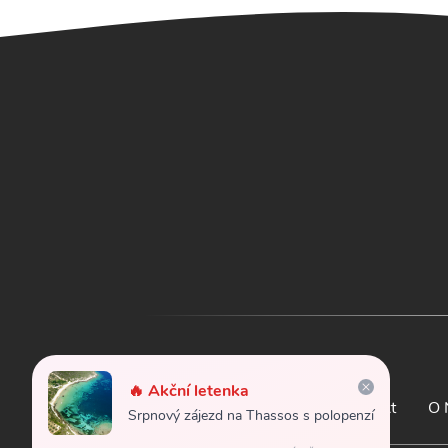
🔥 Akční letenka
Letenky
Kontakt
O 
Srpnový zájezd na Thassos s polopenzí