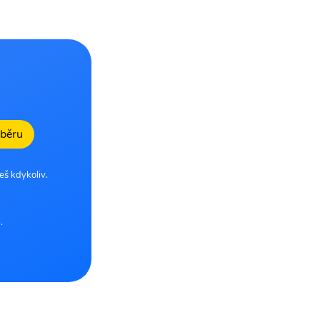
dběru
eš kdykoliv.
.