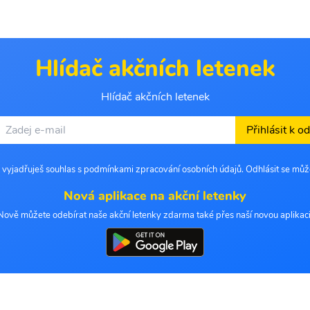
Hlídač akčních letenek
Hlídač akčních letenek
Přihlásit k o
 vyjadřuješ souhlas s podmínkami zpracování osobních údajů. Odhlásit se můž
Nová aplikace na akční letenky
Nově můžete odebírat naše akční letenky zdarma také přes naší novou aplikaci