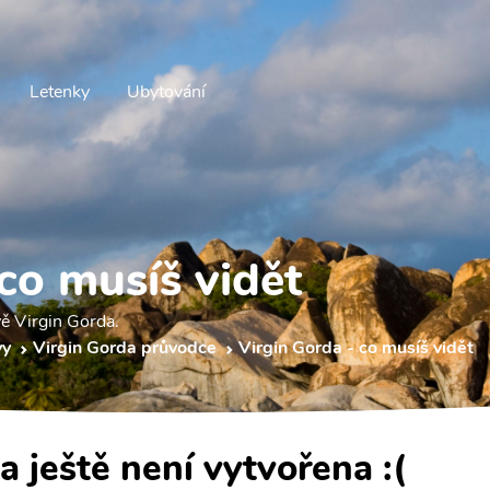
Letenky
Ubytování
co musíš vidět
vě Virgin Gorda.
vy
Virgin Gorda průvodce
Virgin Gorda - co musíš vidět
a ještě není vytvořena :(