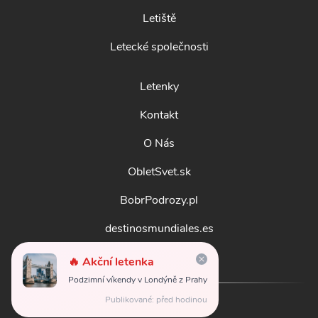
Letiště
Letecké společnosti
Letenky
Kontakt
O Nás
ObletSvet.sk
BobrPodrozy.pl
destinosmundiales.es
guidadestinazioni.it
🔥 Akční letenka
Podzimní víkendy v Londýně z Prahy
Publikované: před hodinou
© 2026
obletsvet.cz