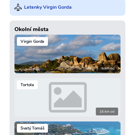
Letenky Virgin Gorda
Okolní města
Virgin Gorda
6 km od
Tortola
16 km od
Svatý Tomáš