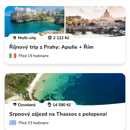
🤘 Multi-city
😍 2 122 Kč
Říjnový trip z Prahy: Apulie + Řím
Před 19 hodinami
🌴 Dovolená
👌 14 590 Kč
Srpnový zájezd na Thassos s polopenzí
Před 33 hodinami