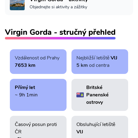
Objednejte si aktivity a zážitky
Virgin Gorda - stručný přehled
Vzdálenost od Prahy
Nejbližší letiště
VIJ
7653 km
5 km
od centra
Přímý let
Britské
~ 9h 1min
Panenské
ostrovy
Časový posun proti
Obsluhující letiště
ČR
VIJ