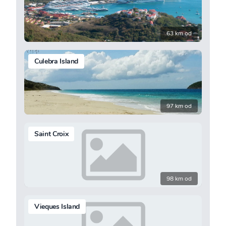
63 km od
Culebra Island
97 km od
Saint Croix
98 km od
Vieques Island