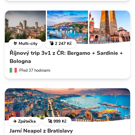
🤘 Multi-city
💣 2 247 Kč
Říjnový trip 3v1 z ČR: Bergamo + Sardinie +
Bologna
Před 37 hodinami
✈️ Zpátečka
🚀 999 Kč
Jarní Neapol z Bratislavy