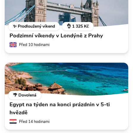
✨ Prodloužený víkend
👌 1 325 Kč
Podzimní víkendy v Londýně z Prahy
Před 10 hodinami
🌴 Dovolená
Egypt na týden na konci prázdnin v 5-ti
hvězdě
Před 14 hodinami