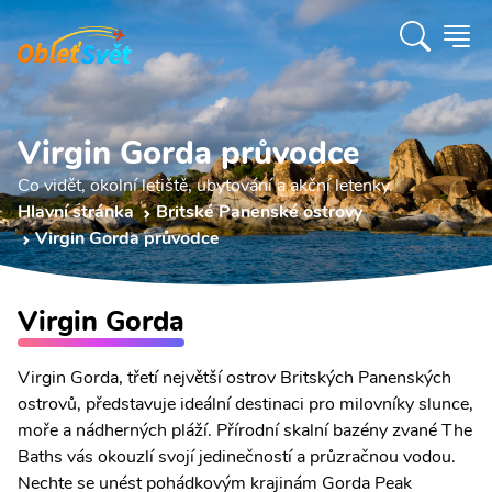
Virgin Gorda průvodce
Co vidět, okolní letiště, ubytování a akční letenky.
Hlavní stránka
Britské Panenské ostrovy
Virgin Gorda průvodce
Virgin Gorda
Virgin Gorda, třetí největší ostrov Britských Panenských
ostrovů, představuje ideální destinaci pro milovníky slunce,
moře a nádherných pláží. Přírodní skalní bazény zvané The
Baths vás okouzlí svojí jedinečností a průzračnou vodou.
Nechte se unést pohádkovým krajinám Gorda Peak