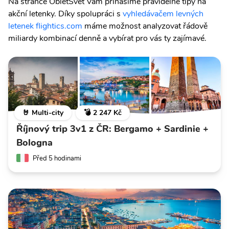
Na stránce ObleťSvět Vám přinášíme pravidelné tipy na
akční letenky. Díky spolupráci s
vyhledávačem levných
letenek flightics.com
máme možnost analyzovat řádově
miliardy kombinací denně a vybírat pro vás ty zajímavé.
🤘 Multi-city
💣 2 247 Kč
Říjnový trip 3v1 z ČR: Bergamo + Sardinie +
Bologna
Před 5 hodinami