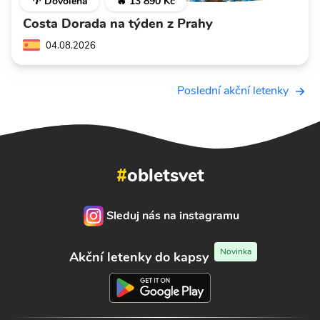
🌴 Dovolená
🔥 13 890 Kč
Costa Dorada na týden z Prahy
04.08.2026
Poslední akční letenky
#
obletsvet
Sleduj nás na instagramu
Novinka
Akční letenky do kapsy