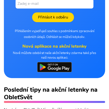
Přihlásit k odběru
Přihlášením vyjadřuješ souhlas s podmínkami zpracování
osobních údajů. Odhlásit se můžeš kdykoliv.
Nová aplikace na akční letenky
Nově můžete odebírat naše akční letenky zdarma také přes
naší novou aplikaci.
Poslední tipy na akční letenky na
ObleťSvět