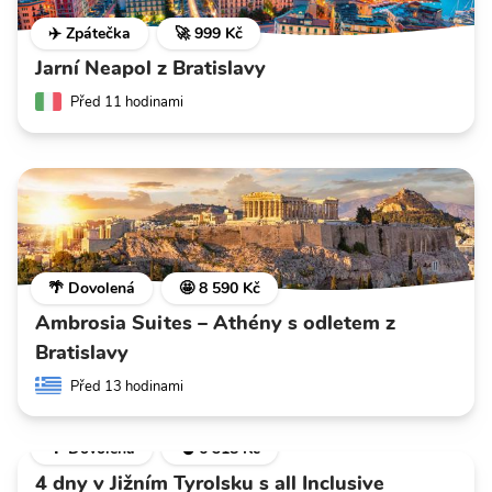
✈️ Zpátečka
🚀 999 Kč
Jarní Neapol z Bratislavy
Před 11 hodinami
🌴 Dovolená
🤩 8 590 Kč
Ambrosia Suites – Athény s odletem z
Bratislavy
Před 13 hodinami
🌴 Dovolená
💣 6 318 Kč
4 dny v Jižním Tyrolsku s all Inclusive