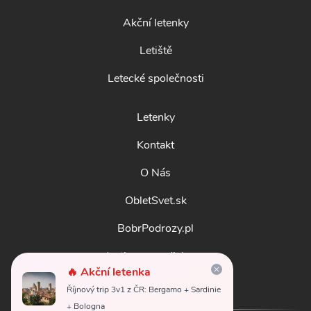
Akční letenky
Letiště
Letecké společnosti
Letenky
Kontakt
O Nás
ObletSvet.sk
BobrPodrozy.pl
destinosmundiales.es
🔥 Akční letenka
guidadestinazioni.it
Říjnový trip 3v1 z ČR: Bergamo + Sardinie
+ Bologna