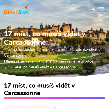
17 míst, co musíš vidět v
Carcassonne
Tipy na nejlepších 17 míst, které musíš určitě navštívit v
Carcassonne.
Hlavní stránka
Francie
Carcassonne průvodce
17 míst, co musíš vidět v Carcassonne
17 míst, co musíš vidět v
Carcassonne