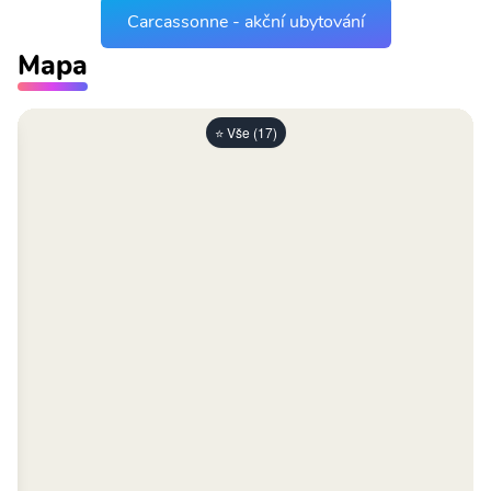
Carcassonne - akční ubytování
Mapa
⭐ Vše (17)