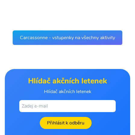
Carcassonne - vstupenky na všechny aktivity
Hlídač akčních letenek
Hlídač akčních letenek
Přihlásit k odběru