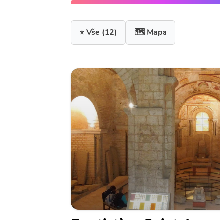
⭐ Vše
(12)
🗺️ Mapa