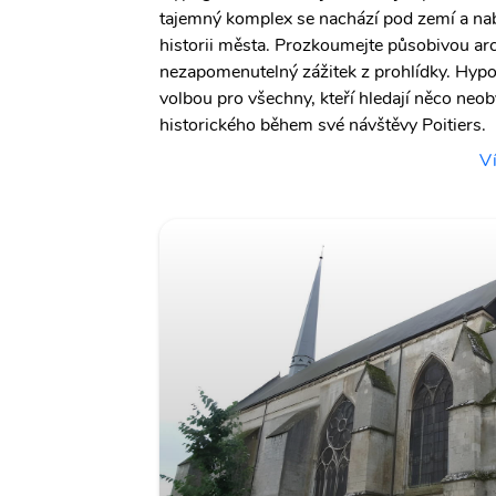
tajemný komplex se nachází pod zemí a nab
historii města. Prozkoumejte působivou arch
nezapomenutelný zážitek z prohlídky. Hyp
volbou pro všechny, kteří hledají něco neo
historického během své návštěvy Poitiers.
V