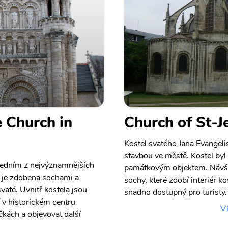
 Church in
Church of St-J
Kostel svatého Jana Evangelis
stavbou ve městě. Kostel byl
 jedním z nejvýznamnějších
památkovým objektem. Návšt
a je zdobena sochami a
sochy, které zdobí interiér ko
svaté. Uvnitř kostela jsou
snadno dostupný pro turisty.
í v historickém centru
Ví
ičkách a objevovat další