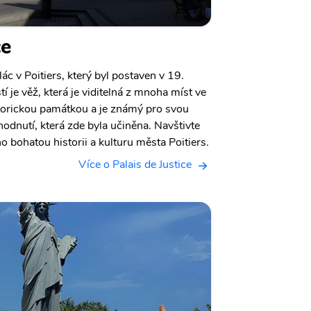
ce
lác v Poitiers, který byl postaven v 19.
stí je věž, která je viditelná z mnoha míst ve
storickou památkou a je známý pro svou
odnutí, která zde byla učiněna. Navštivte
ho bohatou historii a kulturu města Poitiers.
Více o Palais de Justice