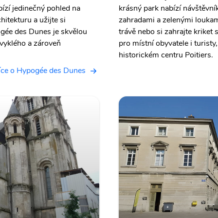
ízí jedinečný pohled na
krásný park nabízí návštěvn
itekturu a užijte si
zahradami a zelenými loukami.
ogée des Dunes je skvělou
trávě nebo si zahrajte kriket
bvyklého a zároveň
pro místní obyvatele i turisty,
historickém centru Poitiers.
íce o Hypogée des Dunes