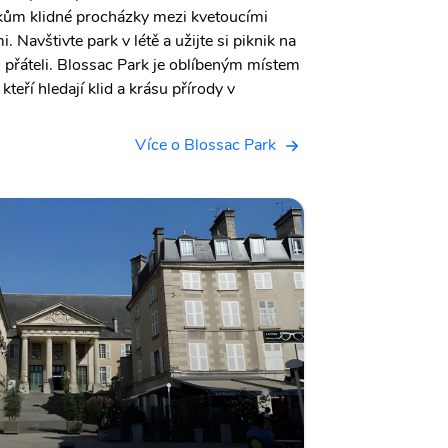
íkům klidné procházky mezi kvetoucími
 Navštivte park v létě a užijte si piknik na
 s přáteli. Blossac Park je oblíbeným místem
 kteří hledají klid a krásu přírody v
Více o Blossac Park