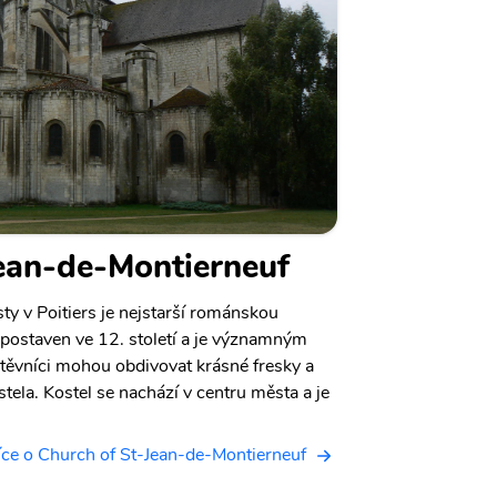
ean-de-Montierneuf
ty v Poitiers je nejstarší románskou
 postaven ve 12. století a je významným
ěvníci mohou obdivovat krásné fresky a
stela. Kostel se nachází v centru města a je
ce o Church of St-Jean-de-Montierneuf