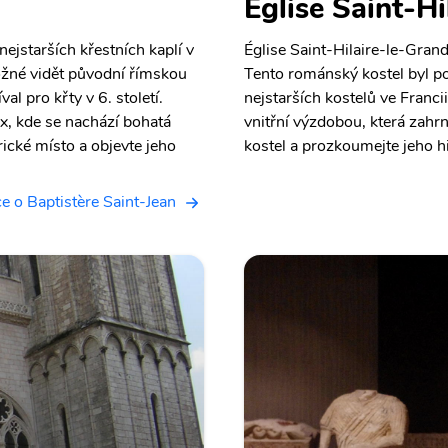
Église Saint-Hi
nejstarších křestních kaplí v
Église Saint-Hilaire-le-Grand
možné vidět původní římskou
Tento románský kostel byl pos
al pro křty v 6. století.
nejstarších kostelů ve Franci
x, kde se nachází bohatá
vnitřní výzdobou, která zahrn
rické místo a objevte jeho
kostel a prozkoumejte jeho hi
e o Baptistère Saint-Jean