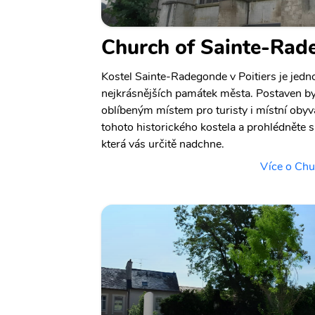
Church of Sainte-Rad
Kostel Sainte-Radegonde v Poitiers je jedno
nejkrásnějších památek města. Postaven byl 
oblíbeným místem pro turisty i místní obyvat
tohoto historického kostela a prohlédněte si
která vás určitě nadchne.
Více o Chu