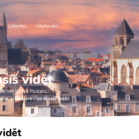
Letenky
Ubytování
síš vidět
ě navštívit v Poitiers.
odce
Poitiers - co musíš vidět
vidět