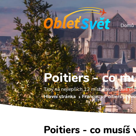
Domů
Poitiers - co mu
Tipy na nejlepších 12 míst, které musíš určit
Hlavní stránka
Francie
Poitiers prův
Poitiers - co musíš 