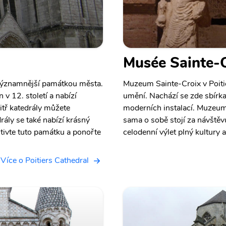
Musée Sainte-
ejvýznamnější památkou města.
Muzeum Sainte-Croix v Poiti
 v 12. století a nabízí
umění. Nachází se zde sbírk
tř katedrály můžete
moderních instalací. Muzeum
rály se také nabízí krásný
sama o sobě stojí za návštěvu
štivte tuto památku a ponořte
celodenní výlet plný kultury a
Více o Poitiers Cathedral