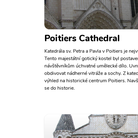
Poitiers Cathedral
Katedrála sv. Petra a Pavla v Poitiers je n
Tento majestátní gotický kostel byl postaven
návštěvníkům úchvatné umělecké dílo. Uvni
obdivovat nádherné vitráže a sochy. Z kated
výhled na historické centrum Poitiers. Nav
se do historie.