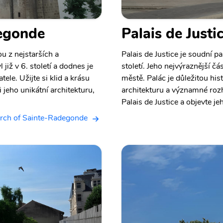
egonde
Palais de Justi
u z nejstarších a
Palais de Justice je soudní pa
již v 6. století a dodnes je
století. Jeho nejvýraznější čá
ele. Užijte si klid a krásu
městě. Palác je důležitou hi
 jeho unikátní architekturu,
architekturu a významné rozh
Palais de Justice a objevte je
rch of Sainte-Radegonde