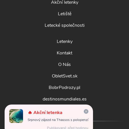
Akční letenky
Letiště
Letecké společnosti
Letenky
Kontakt
O Nás
ObletSvet.sk
BobrPodrozy.pl
destinosmundiales.es
guidadestinazioni.it
🔥 Akční letenka
Srpnový zájezd na Thassos s polopenzí
Publikované: před hodinou