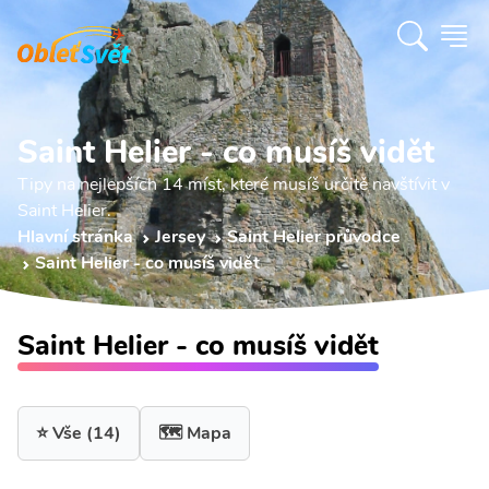
Saint Helier - co musíš vidět
Tipy na nejlepších 14 míst, které musíš určitě navštívit v
Saint Helier.
Hlavní stránka
Jersey
Saint Helier průvodce
Saint Helier - co musíš vidět
Saint Helier - co musíš vidět
⭐ Vše
(14)
🗺️ Mapa