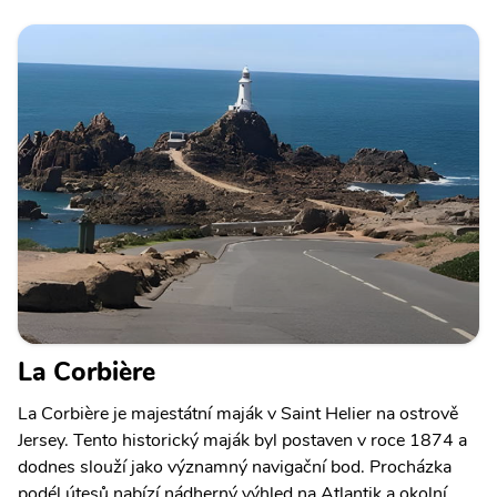
La Corbière
La Corbière je majestátní maják v Saint Helier na ostrově
Jersey. Tento historický maják byl postaven v roce 1874 a
dodnes slouží jako významný navigační bod. Procházka
podél útesů nabízí nádherný výhled na Atlantik a okolní