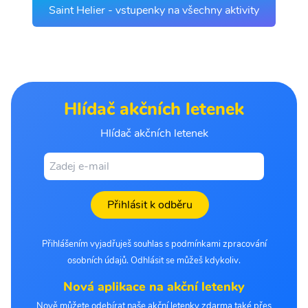
Saint Helier - vstupenky na všechny aktivity
Hlídač akčních letenek
Hlídač akčních letenek
Přihlásit k odběru
Přihlášením vyjadřuješ souhlas s podmínkami zpracování
osobních údajů. Odhlásit se můžeš kdykoliv.
Nová aplikace na akční letenky
Nově můžete odebírat naše akční letenky zdarma také přes