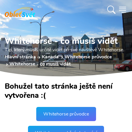
Whitehorse - co musíš vidět
Tip, který musíš určitě vidět při své návštěvě Whitehorse.
Hlavní stránka
Kanada
Whitehorse průvodce
Whitehorse - co musíš vidět
Bohužel tato stránka ještě není
vytvořena :(
Whitehorse průvodce