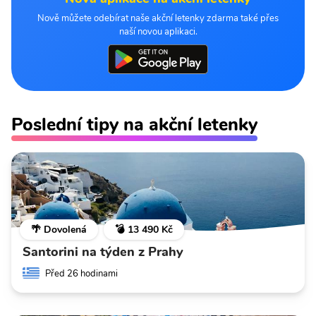
Nově můžete odebírat naše akční letenky zdarma také přes
naší novou aplikaci.
Poslední tipy na akční letenky
🌴 Dovolená
💣 13 490 Kč
Santorini na týden z Prahy
Před 26 hodinami