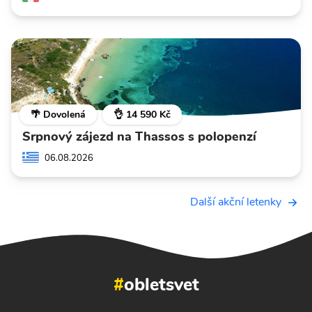
🌴 Dovolená
👌 14 590 Kč
Srpnový zájezd na Thassos s polopenzí
06.08.2026
Další akční letenky
#
obletsvet