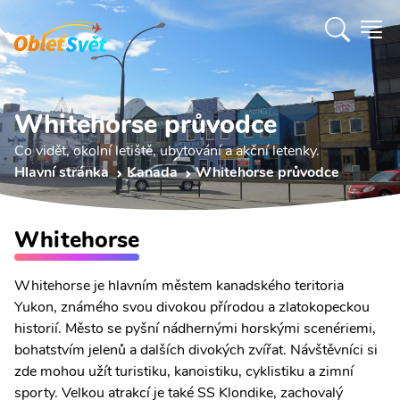
Whitehorse průvodce
Co vidět, okolní letiště, ubytování a akční letenky.
Hlavní stránka
Kanada
Whitehorse průvodce
Whitehorse
Whitehorse je hlavním městem kanadského teritoria
Yukon, známého svou divokou přírodou a zlatokopeckou
historií. Město se pyšní nádhernými horskými scenériemi,
bohatstvím jelenů a dalších divokých zvířat. Návštěvníci si
zde mohou užít turistiku, kanoistiku, cyklistiku a zimní
sporty. Velkou atrakcí je také SS Klondike, zachovalý