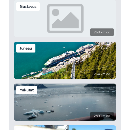
Gustavus
258 km od
Juneau
264 km od
Yakutat
289 km od