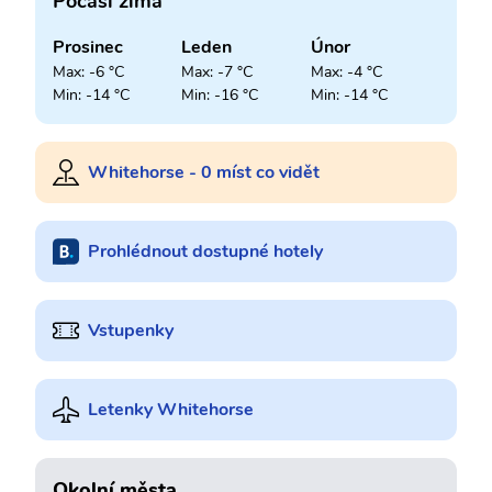
Počasí zima
Prosinec
Leden
Únor
Max: -6 °C
Max: -7 °C
Max: -4 °C
Min: -14 °C
Min: -16 °C
Min: -14 °C
Whitehorse - 0 míst co vidět
Prohlédnout dostupné hotely
Vstupenky
Letenky Whitehorse
Okolní města