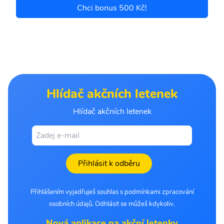
Chci bonus 500 Kč!
Hlídač akčních letenek
Hlídač akčních letenek
Přihlásit k odběru
Přihlášením vyjadřuješ souhlas s podmínkami zpracování
osobních údajů. Odhlásit se můžeš kdykoliv.
Nová aplikace na akční letenky