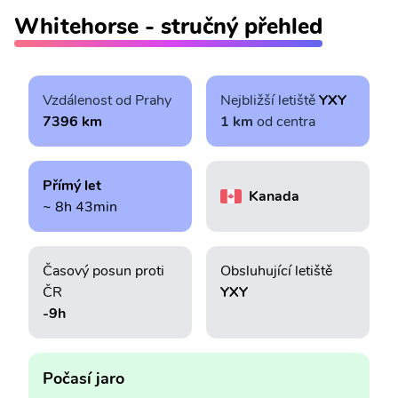
Whitehorse - stručný přehled
Vzdálenost od Prahy
Nejbližší letiště
YXY
7396 km
1 km
od centra
Přímý let
Kanada
~ 8h 43min
Časový posun proti
Obsluhující letiště
ČR
YXY
-9h
Počasí jaro