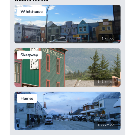
Whitehorse
1 km od
Skagway
141 km od
Haines
166 km od