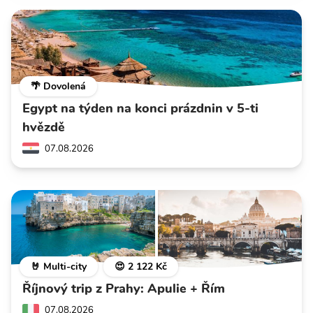
🌴 Dovolená
Egypt na týden na konci prázdnin v 5-ti
hvězdě
07.08.2026
🤘 Multi-city
😍 2 122 Kč
Říjnový trip z Prahy: Apulie + Řím
07.08.2026