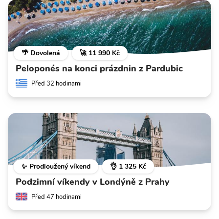
🌴 Dovolená
🚀 11 990 Kč
Peloponés na konci prázdnin z Pardubic
Před 32 hodinami
✨ Prodloužený víkend
👌 1 325 Kč
Podzimní víkendy v Londýně z Prahy
Před 47 hodinami