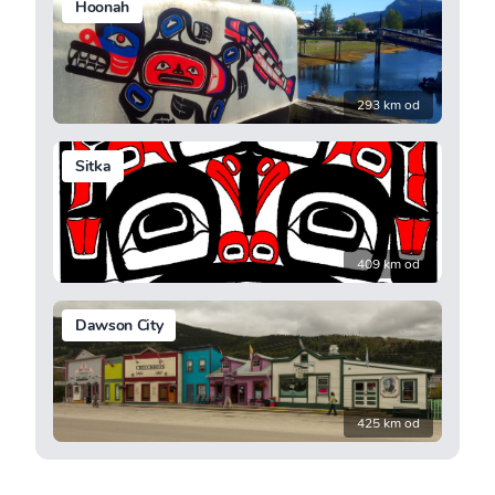
Hoonah
293 km od
Sitka
409 km od
Dawson City
425 km od