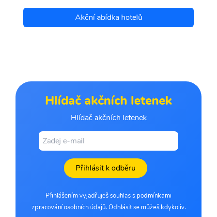
Akční abídka hotelů
Hlídač akčních letenek
Hlídač akčních letenek
Přihlásit k odběru
Přihlášením vyjadřuješ souhlas s podmínkami
zpracování osobních údajů. Odhlásit se můžeš kdykoliv.