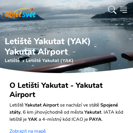
Letiště Yakutat (YAK)
Yakutat Airport
Letiště
Letiště Yakutat (YAK)
O Letišti Yakutat - Yakutat
Airport
Letiště
Yakutat Airport
se nachází ve státě
Spojené
státy
, 6 km jihovýchodně od města
Yakutat
. IATA kód
letiště je
YAK
a 4-místný kód ICAO je
PAYA
.
Zobrazit na mapě