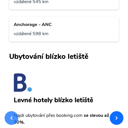
vzdálené 545 km
Anchorage - ANC
vzdálené 598 km
Ubytování blízko letiště
Y
Levné hotely blízko letiště
sv
Př
Najdi ubytování přes booking.com
se slevou až
et
30%.