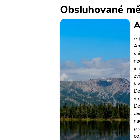
Obsluhované mě
A
Al
Am
st
ne
a 
zv
kr
De
vr
De
de
na
pr
po