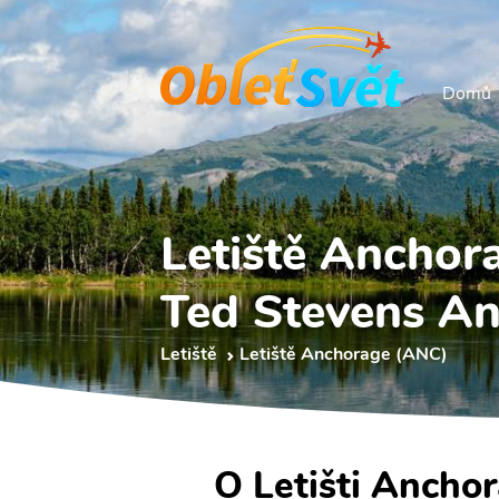
Domů
Letiště Anchor
Ted Stevens An
Letiště
Letiště Anchorage (ANC)
O Letišti Ancho