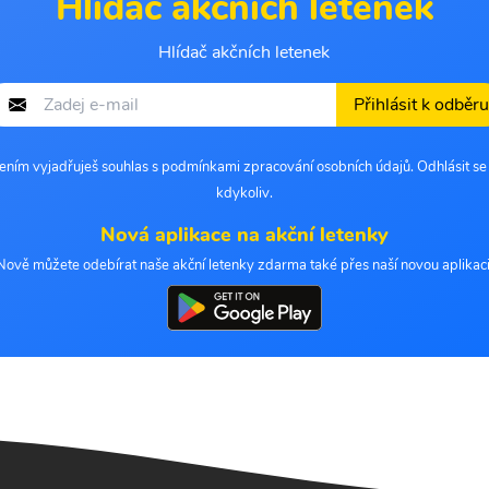
Hlídač akčních letenek
Hlídač akčních letenek
Přihlásit k odběru
šením vyjadřuješ souhlas s podmínkami zpracování osobních údajů. Odhlásit s
kdykoliv.
Nová aplikace na akční letenky
Nově můžete odebírat naše akční letenky zdarma také přes naší novou aplikaci