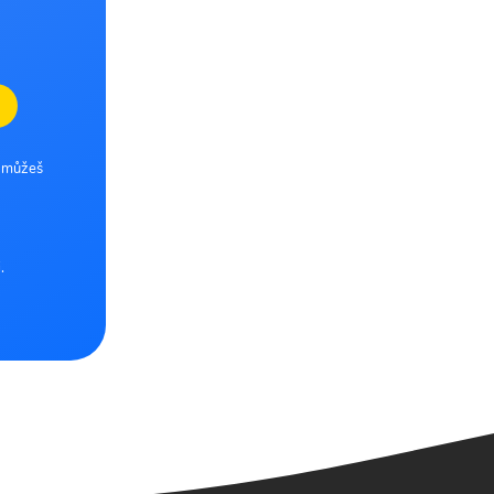
e můžeš
.