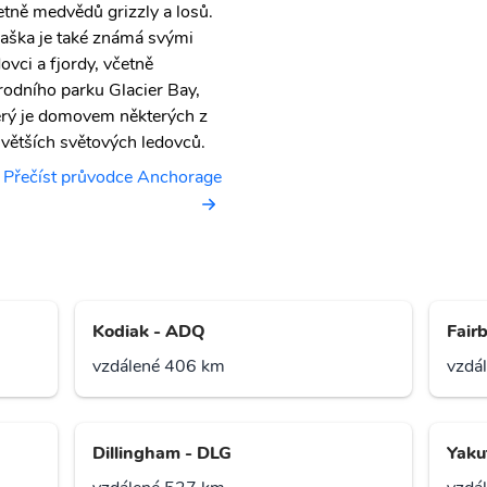
etně medvědů grizzly a losů.
jaška je také známá svými
dovci a fjordy, včetně
rodního parku Glacier Bay,
erý je domovem některých z
jvětších světových ledovců.
Přečíst průvodce Anchorage
Kodiak - ADQ
Fair
vzdálené 406 km
vzdá
Dillingham - DLG
Yaku