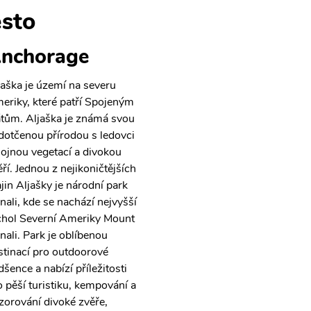
sto
nchorage
jaška je území na severu
eriky, které patří Spojeným
átům. Aljaška je známá svou
dotčenou přírodou s ledovci
hojnou vegetací a divokou
ěří. Jednou z nejikoničtějších
ajin Aljašky je národní park
nali, kde se nachází nejvyšší
chol Severní Ameriky Mount
nali. Park je oblíbenou
stinací pro outdoorové
dšence a nabízí příležitosti
o pěší turistiku, kempování a
zorování divoké zvěře,