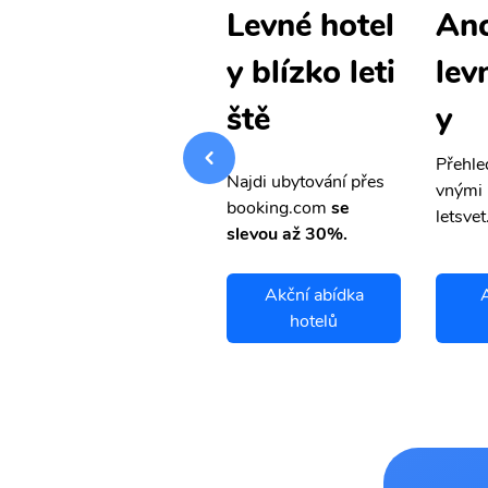
Anchorage
An
Levné hotel
levné letenk
lev
y blízko leti
y
y
ště
Přehledná stránka s le
Přehle
Najdi ubytování přes
vnými letenkami od ob
vnými 
booking.com
se
letsvet.cz
letsvet
slevou až 30%.
Anchorage
Akční abídka
letenky
hotelů