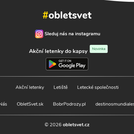
#
obletsvet
Sleduj nás na instagramu
Novinka
Akční letenky do kapsy
Akční letenky
Letiště
Letecké společnosti
Nás
ObletSvet.sk
BobrPodrozy.pl
destinosmundiale
© 2026
obletsvet.cz