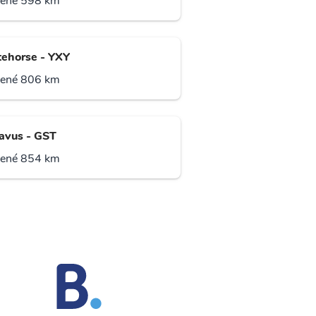
lené 598 km
ehorse - YXY
lené 806 km
avus - GST
lené 854 km