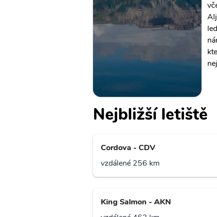
vč
Al
le
ná
kt
ne
Nejbližší letiště
Cordova - CDV
vzdálené 256 km
King Salmon - AKN