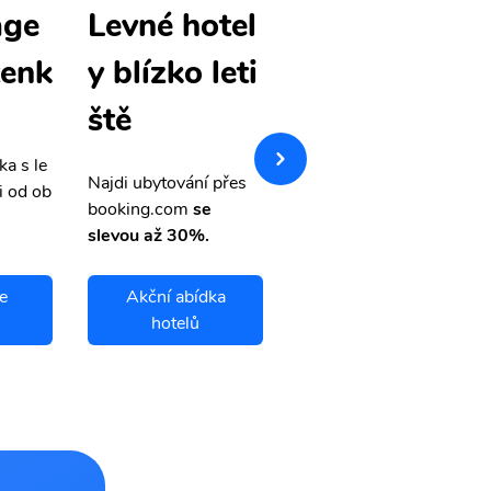
age
Anchorage
Levné hotel
tenk
levné letenk
y blízko leti
y
ště
ka s le
Přehledná stránka s le
Najdi ubytování přes
i od ob
vnými letenkami od ob
booking.com
se
letsvet.cz
slevou až 30%.
e
Akční abídka
Anchorage
hotelů
letenky