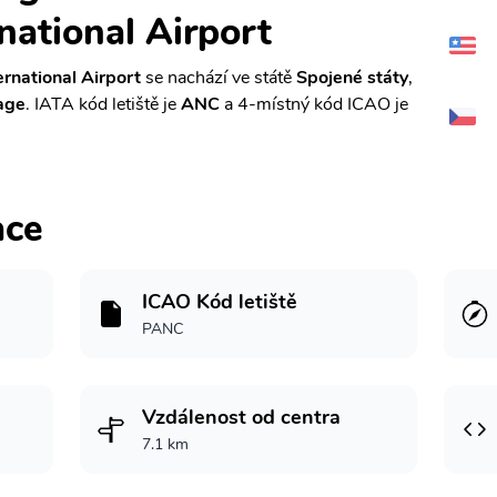
national Airport
rnational Airport
se nachází ve státě
Spojené státy
,
age
. IATA kód letiště je
ANC
a 4-místný kód ICAO je
ace
ICAO Kód letiště
PANC
Vzdálenost od centra
7.1 km