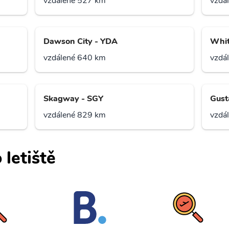
vzdálené 527 km
vzdá
Dawson City - YDA
Whit
vzdálené 640 km
vzdá
Skagway - SGY
Gust
vzdálené 829 km
vzdá
 letiště