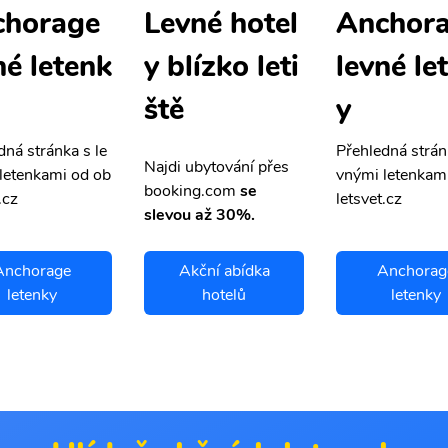
chorage
Anchor
Levné hotel
né letenk
levné le
y blízko leti
y
ště
dná stránka s le
Přehledná strán
Najdi ubytování přes
letenkami od ob
vnými letenkam
booking.com
se
.cz
letsvet.cz
slevou až 30%.
Anchorage
Akční abídka
Anchorag
letenky
hotelů
letenky