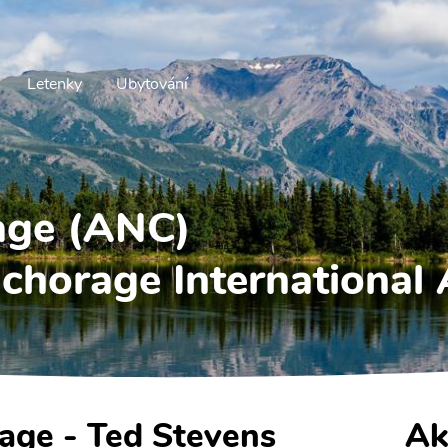
Letenky
Ubytování
age (ANC)
chorage International 
rage - Ted Stevens
Ak