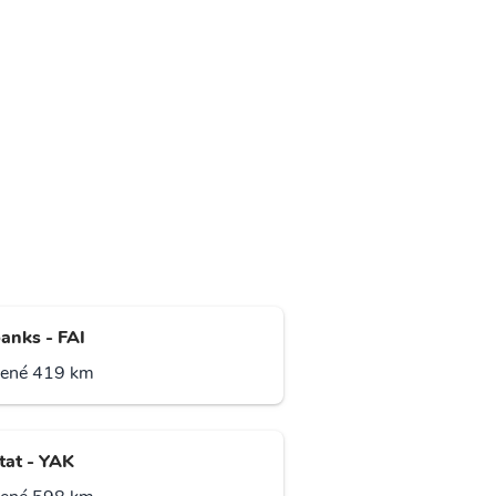
banks - FAI
lené 419 km
tat - YAK