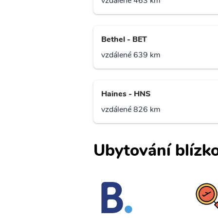
vzdálené 463 km
Bethel - BET
vzdálené 639 km
Haines - HNS
vzdálené 826 km
Ubytování blízko