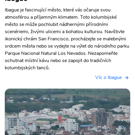
Ibague je fascinující město, které vás očaruje svou
atmosférou a příjemným klimatem. Toto kolumbijské
město se může pochlubit nádhernými přírodními
scenériemi, živými ulicemi a bohatou kulturou. Navštivte
ikonický chrám San Francisco, procházejte se malebnými
srdcem města nebo se vydejte na výlet do národního parku
Parque Nacional Natural Los Nevados. Nezapomeňte
ochutnat místní kávu nebo se zapojit do tradičních
kolumbijských tanců.
Víc o Ibague