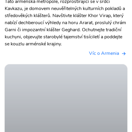
Tato arménská metropole, rozprostírající se v srdci
Kavkazu, je domovem neuvěřitelných kulturních pokladů a
středověkých klášterů. Navštivte klášter Khor Virap, který
nabízí dechberoucí výhledy na horu Ararat, proslulý chrám
Garni či impozantní klášter Geghard. Ochutnejte tradiční
kuchyni, objevujte starobylé tajemství tisíciletí a poddejte
se kouzlu arménské krajiny.
Víc o Armenia