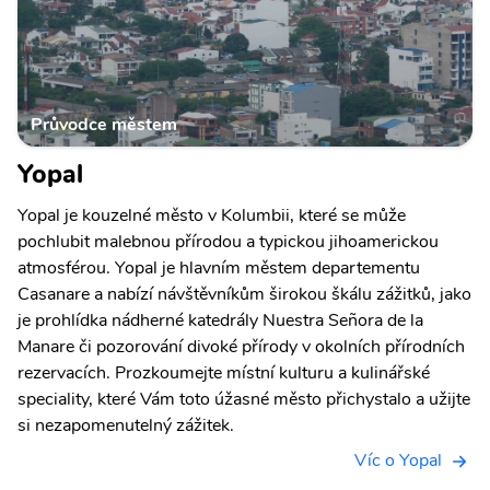
Průvodce městem
Yopal
Yopal je kouzelné město v Kolumbii, které se může
pochlubit malebnou přírodou a typickou jihoamerickou
atmosférou. Yopal je hlavním městem departementu
Casanare a nabízí návštěvníkům širokou škálu zážitků, jako
je prohlídka nádherné katedrály Nuestra Señora de la
Manare či pozorování divoké přírody v okolních přírodních
rezervacích. Prozkoumejte místní kulturu a kulinářské
speciality, které Vám toto úžasné město přichystalo a užijte
si nezapomenutelný zážitek.
Víc o Yopal