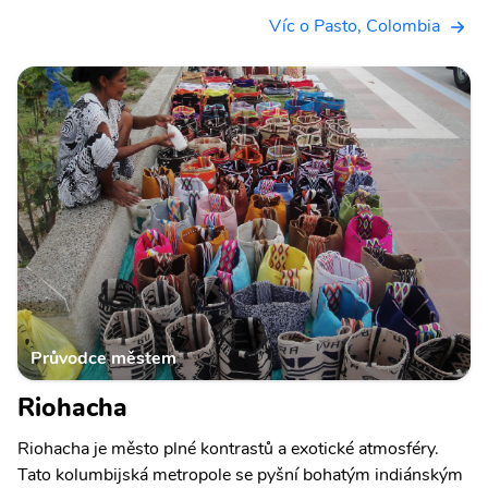
Víc o Pasto, Colombia
Průvodce městem
Riohacha
Riohacha je město plné kontrastů a exotické atmosféry.
Tato kolumbijská metropole se pyšní bohatým indiánským