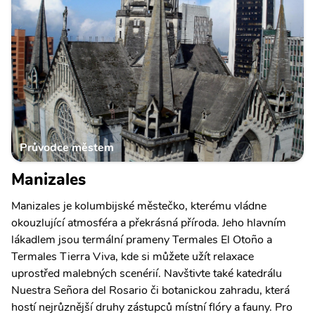
Průvodce městem
Manizales
Manizales je kolumbijské městečko, kterému vládne
okouzlující atmosféra a překrásná příroda. Jeho hlavním
lákadlem jsou termální prameny Termales El Otoño a
Termales Tierra Viva, kde si můžete užít relaxace
uprostřed malebných scenérií. Navštivte také katedrálu
Nuestra Señora del Rosario či botanickou zahradu, která
hostí nejrůznější druhy zástupců místní flóry a fauny. Pro