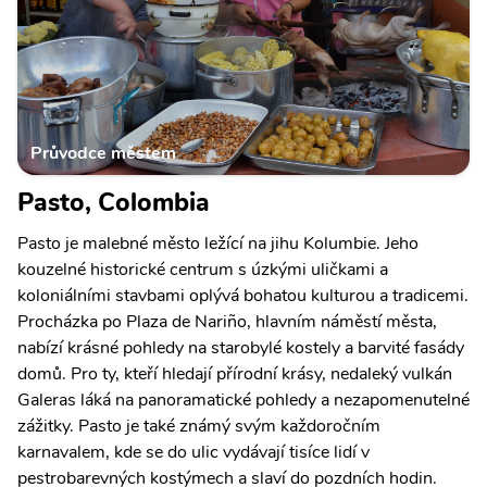
Průvodce městem
Pasto, Colombia
Pasto je malebné město ležící na jihu Kolumbie. Jeho
kouzelné historické centrum s úzkými uličkami a
koloniálními stavbami oplývá bohatou kulturou a tradicemi.
Procházka po Plaza de Nariño, hlavním náměstí města,
nabízí krásné pohledy na starobylé kostely a barvité fasády
domů. Pro ty, kteří hledají přírodní krásy, nedaleký vulkán
Galeras láká na panoramatické pohledy a nezapomenutelné
zážitky. Pasto je také známý svým každoročním
karnavalem, kde se do ulic vydávají tisíce lidí v
pestrobarevných kostýmech a slaví do pozdních hodin.