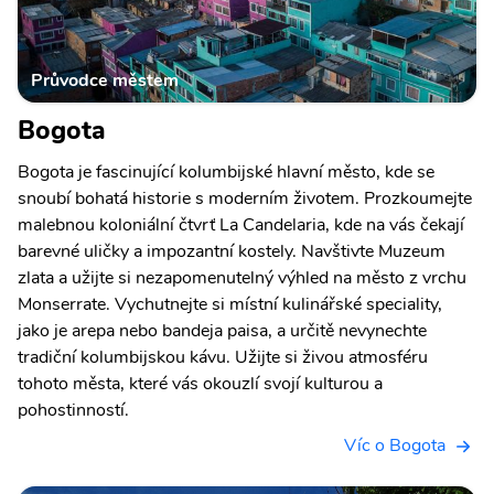
Průvodce městem
Bogota
Bogota je fascinující kolumbijské hlavní město, kde se
snoubí bohatá historie s moderním životem. Prozkoumejte
malebnou koloniální čtvrť La Candelaria, kde na vás čekají
barevné uličky a impozantní kostely. Navštivte Muzeum
zlata a užijte si nezapomenutelný výhled na město z vrchu
Monserrate. Vychutnejte si místní kulinářské speciality,
jako je arepa nebo bandeja paisa, a určitě nevynechte
tradiční kolumbijskou kávu. Užijte si živou atmosféru
tohoto města, které vás okouzlí svojí kulturou a
pohostinností.
Víc o Bogota