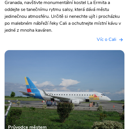
Granada, navštivte monumentální kostel La Ermita a
oddejte se tanečnímu rytmu salsy, která dává městu
jedinečnou atmosféru. Určitě si nenechte ujít i procházku
po malebném nábřeží řeky Cali a ochutnejte místní kávu v
jedné z mnoha kaváren.
Víc o Cali
Průvodce městem