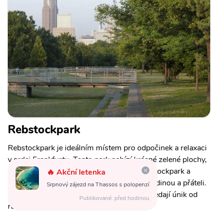
Rebstockpark
Rebstockpark je ideálním místem pro odpočinek a relaxaci
v srdci Frankfurtu. Tento park nabízí krásné zelené plochy,
cyklostezky a dětská hřiště. Navštivte Rebstockpark a
🔥 Akční letenka
užijte si klidnou procházku nebo piknik s rodinou a přáteli.
Srpnový zájezd na Thassos s polopenzí
Tento park je skvělou volbou pro ty, kteří hledají únik od
Publikované: před hodinou
rušného městského života.