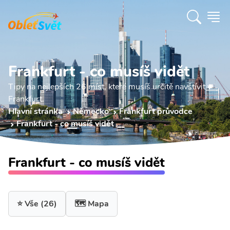
Frankfurt - co musíš vidět
Tipy na nejlepších 26 míst, které musíš určitě navštívit v
Frankfurt.
Hlavní stránka
Německo
Frankfurt průvodce
Frankfurt - co musíš vidět
Frankfurt - co musíš vidět
⭐ Vše
(26)
🗺️ Mapa