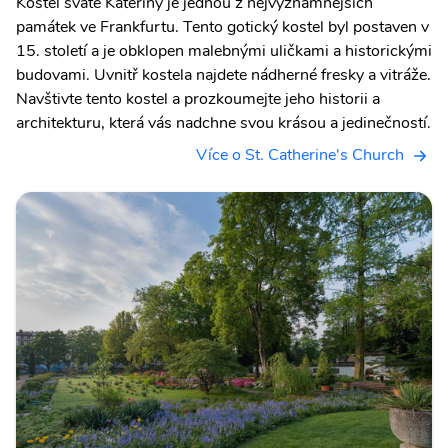
Kostel svaté Kateřiny je jednou z nejvýznamnějších
památek ve Frankfurtu. Tento gotický kostel byl postaven v
15. století a je obklopen malebnými uličkami a historickými
budovami. Uvnitř kostela najdete nádherné fresky a vitráže.
Navštivte tento kostel a prozkoumejte jeho historii a
architekturu, která vás nadchne svou krásou a jedinečností.
Více o St. Catherine's Church