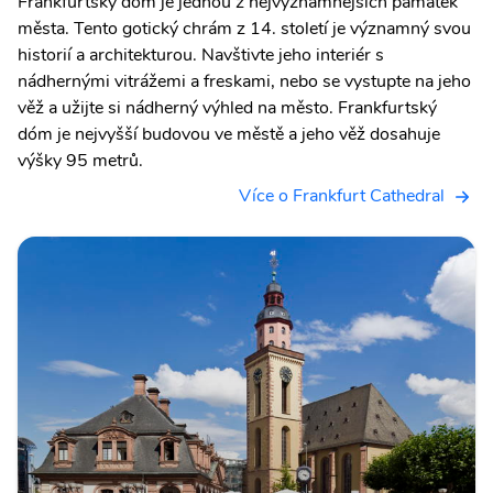
Frankfurtský dóm je jednou z nejvýznamnějších památek
města. Tento gotický chrám z 14. století je významný svou
historií a architekturou. Navštivte jeho interiér s
nádhernými vitrážemi a freskami, nebo se vystupte na jeho
věž a užijte si nádherný výhled na město. Frankfurtský
dóm je nejvyšší budovou ve městě a jeho věž dosahuje
výšky 95 metrů.
Více o Frankfurt Cathedral