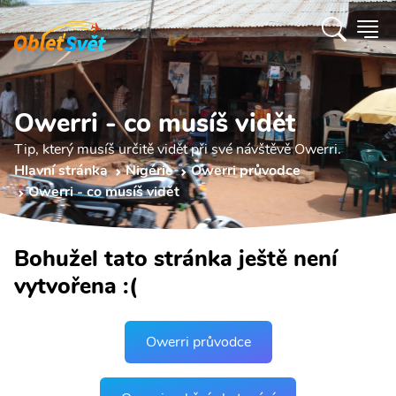
Owerri - co musíš vidět
Tip, který musíš určitě vidět při své návštěvě Owerri.
Hlavní stránka
Nigérie
Owerri průvodce
Owerri - co musíš vidět
Bohužel tato stránka ještě není
vytvořena :(
Owerri průvodce