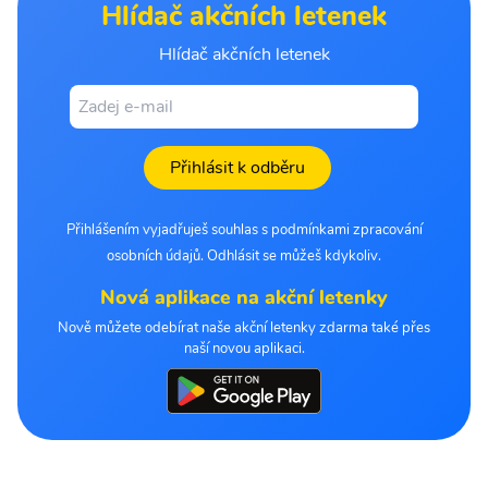
Hlídač akčních letenek
Hlídač akčních letenek
Přihlásit k odběru
Přihlášením vyjadřuješ souhlas s podmínkami zpracování
osobních údajů. Odhlásit se můžeš kdykoliv.
Nová aplikace na akční letenky
Nově můžete odebírat naše akční letenky zdarma také přes
naší novou aplikaci.