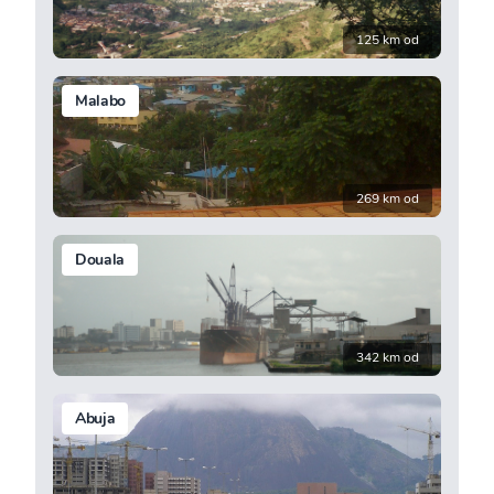
125 km od
Malabo
269 km od
Douala
342 km od
Abuja