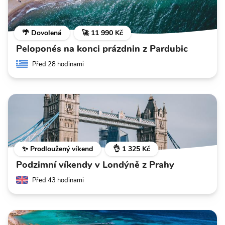
🌴 Dovolená
🚀 11 990 Kč
Peloponés na konci prázdnin z Pardubic
Před 28 hodinami
✨ Prodloužený víkend
👌 1 325 Kč
Podzimní víkendy v Londýně z Prahy
Před 43 hodinami