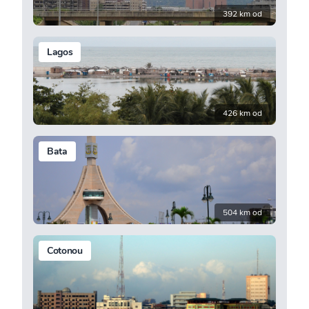
392 km od
Lagos
426 km od
Bata
504 km od
Cotonou