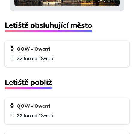
521 km od
Letiště obsluhující město
QOW - Owerri
22 km
od Owerri
Letiště poblíž
QOW - Owerri
22 km
od Owerri