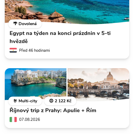
🌴 Dovolená
Egypt na týden na konci prázdnin v 5-ti
hvězdě
Před 46 hodinami
🤘 Multi-city
😍 2 122 Kč
Říjnový trip z Prahy: Apulie + Řím
07.08.2026