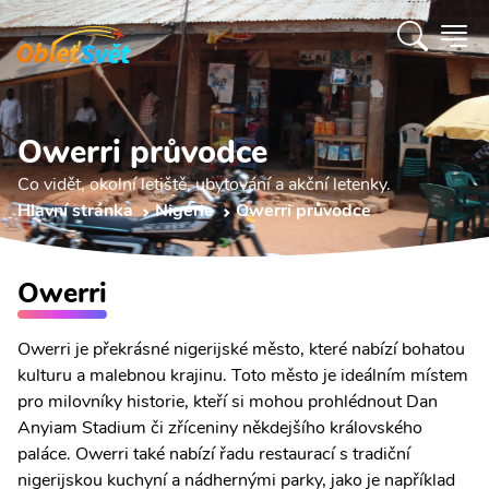
Owerri průvodce
Co vidět, okolní letiště, ubytování a akční letenky.
Hlavní stránka
Nigérie
Owerri průvodce
Owerri
Owerri je překrásné nigerijské město, které nabízí bohatou
kulturu a malebnou krajinu. Toto město je ideálním místem
pro milovníky historie, kteří si mohou prohlédnout Dan
Anyiam Stadium či zříceniny někdejšího královského
paláce. Owerri také nabízí řadu restaurací s tradiční
nigerijskou kuchyní a nádhernými parky, jako je například