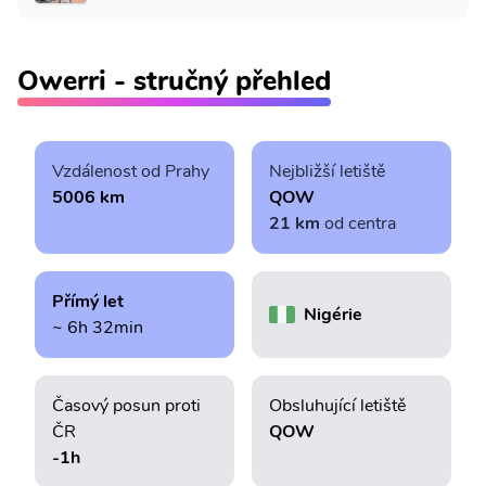
Owerri - stručný přehled
Vzdálenost od Prahy
Nejbližší letiště
5006 km
QOW
21 km
od centra
Přímý let
Nigérie
~ 6h 32min
Časový posun proti
Obsluhující letiště
ČR
QOW
-1h