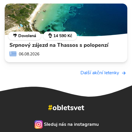
🌴 Dovolená
👌 14 590 Kč
Srpnový zájezd na Thassos s polopenzí
06.08.2026
Další akční letenky
#
obletsvet
Sleduj nás na instagramu