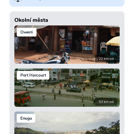
Okolní města
Owerri
22 km od
Port Harcourt
53 km od
Enugu