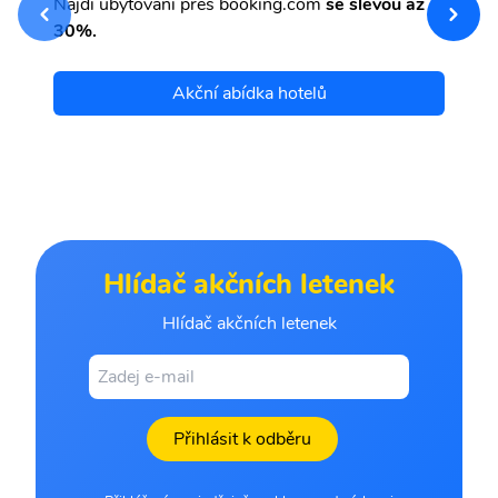
Najdi ubytování přes booking.com
se slevou až
et
30%.
Akční abídka hotelů
Hlídač akčních letenek
Hlídač akčních letenek
Přihlásit k odběru