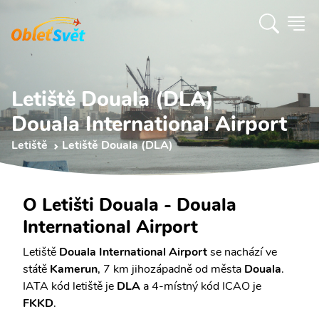
Letiště Douala (DLA)
Douala International Airport
Letiště
Letiště Douala (DLA)
O Letišti Douala - Douala
International Airport
Letiště
Douala International Airport
se nachází ve
státě
Kamerun
, 7 km jihozápadně od města
Douala
.
IATA kód letiště je
DLA
a 4-místný kód ICAO je
FKKD
.