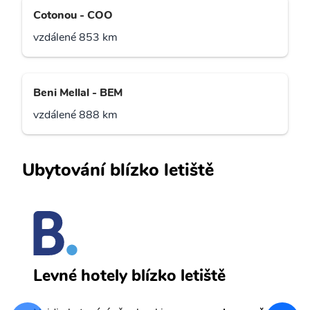
Cotonou - COO
vzdálené 853 km
Beni Mellal - BEM
vzdálené 888 km
Ubytování blízko letiště
D
Levné hotely blízko letiště
sv
Př