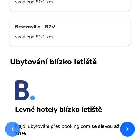
vzdálené 804 km
Brazzaville - BZV
vzdálené 834 km
Ubytování blízko letiště
L
Levné hotely blízko letiště
sv
Př
Najdi ubytování přes booking.com
se slevou až
et
30%.