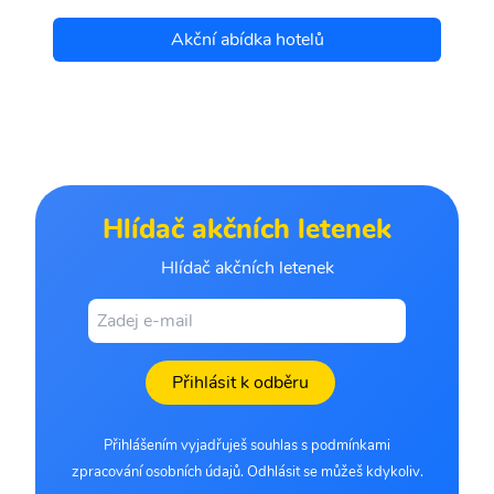
Akční abídka hotelů
Hlídač akčních letenek
Hlídač akčních letenek
Přihlásit k odběru
Přihlášením vyjadřuješ souhlas s podmínkami
zpracování osobních údajů. Odhlásit se můžeš kdykoliv.