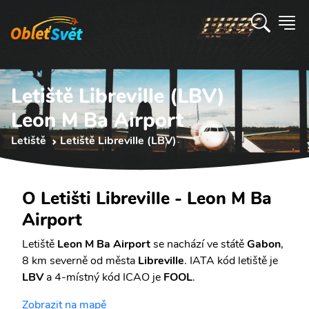
Letiště Libreville (LBV)
Leon M Ba Airport
Letiště
Letiště Libreville (LBV)
O Letišti Libreville - Leon M Ba
Airport
Letiště
Leon M Ba Airport
se nachází ve státě
Gabon
,
8 km severně od města
Libreville
. IATA kód letiště je
LBV
a 4-místný kód ICAO je
FOOL
.
Zobrazit na mapě