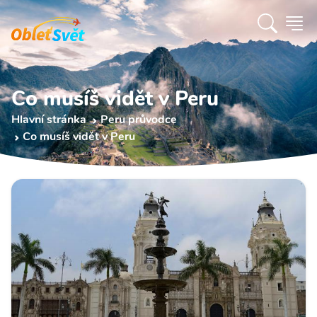
Co musíš vidět v Peru
Hlavní stránka
Peru průvodce
Co musíš vidět v Peru