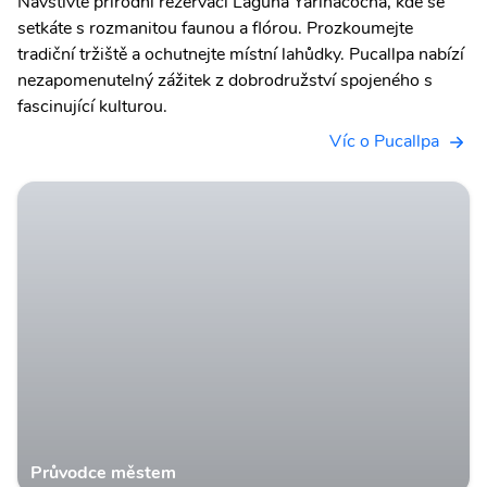
Navštivte přírodní rezervaci Laguna Yarinacocha, kde se
setkáte s rozmanitou faunou a flórou. Prozkoumejte
tradiční tržiště a ochutnejte místní lahůdky. Pucallpa nabízí
nezapomenutelný zážitek z dobrodružství spojeného s
fascinující kulturou.
Víc o Pucallpa
Průvodce městem