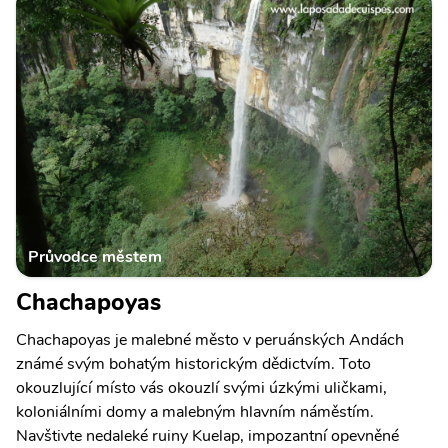
Průvodce městem
Chachapoyas
Chachapoyas je malebné město v peruánských Andách
známé svým bohatým historickým dědictvím. Toto
okouzlující místo vás okouzlí svými úzkými uličkami,
koloniálními domy a malebným hlavním náměstím.
Navštivte nedaleké ruiny Kuelap, impozantní opevněné