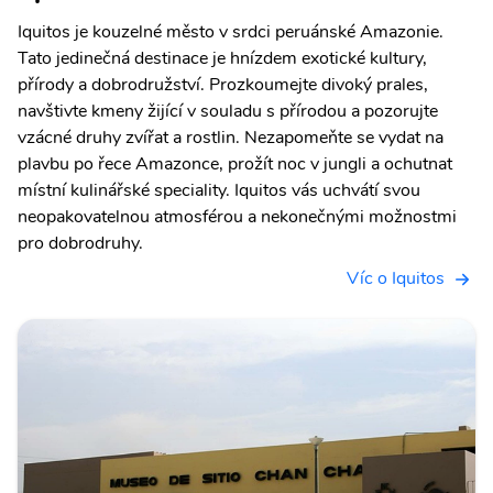
Iquitos je kouzelné město v srdci peruánské Amazonie.
Tato jedinečná destinace je hnízdem exotické kultury,
přírody a dobrodružství. Prozkoumejte divoký prales,
navštivte kmeny žijící v souladu s přírodou a pozorujte
vzácné druhy zvířat a rostlin. Nezapomeňte se vydat na
plavbu po řece Amazonce, prožít noc v jungli a ochutnat
místní kulinářské speciality. Iquitos vás uchvátí svou
neopakovatelnou atmosférou a nekonečnými možnostmi
pro dobrodruhy.
Víc o Iquitos