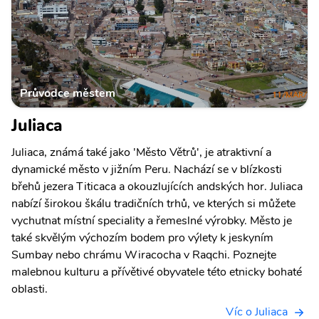
Průvodce městem
Juliaca
Juliaca, známá také jako 'Město Větrů', je atraktivní a
dynamické město v jižním Peru. Nachází se v blízkosti
břehů jezera Titicaca a okouzlujících andských hor. Juliaca
nabízí širokou škálu tradičních trhů, ve kterých si můžete
vychutnat místní speciality a řemeslné výrobky. Město je
také skvělým výchozím bodem pro výlety k jeskyním
Sumbay nebo chrámu Wiracocha v Raqchi. Poznejte
malebnou kulturu a přívětivé obyvatele této etnicky bohaté
oblasti.
Víc o Juliaca