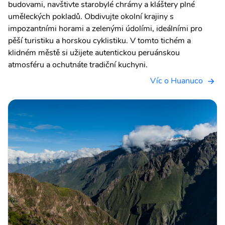
budovami, navštivte starobylé chrámy a kláštery plné
uměleckých pokladů. Obdivujte okolní krajiny s
impozantními horami a zelenými údolími, ideálními pro
pěší turistiku a horskou cyklistiku. V tomto tichém a
klidném městě si užijete autentickou peruánskou
atmosféru a ochutnáte tradiční kuchyni.
Víc o Huanuco