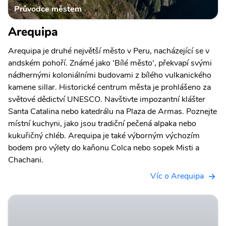
Průvodce městem
Arequipa
Arequipa je druhé největší město v Peru, nacházející se v
andském pohoří. Známé jako 'Bílé město', překvapí svými
nádhernými koloniálními budovami z bílého vulkanického
kamene sillar. Historické centrum města je prohlášeno za
světové dědictví UNESCO. Navštivte impozantní klášter
Santa Catalina nebo katedrálu na Plaza de Armas. Poznejte
místní kuchyni, jako jsou tradiční pečená alpaka nebo
kukuřičný chléb. Arequipa je také výborným výchozím
bodem pro výlety do kaňonu Colca nebo sopek Misti a
Chachani.
Víc o Arequipa