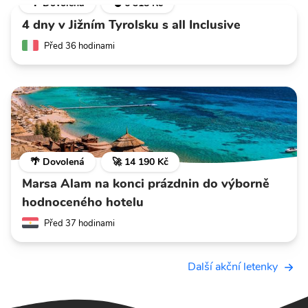
🌴 Dovolená
💣 6 318 Kč
4 dny v Jižním Tyrolsku s all Inclusive
Před 36 hodinami
🌴 Dovolená
🚀 14 190 Kč
Marsa Alam na konci prázdnin do výborně
hodnoceného hotelu
Před 37 hodinami
Další akční letenky