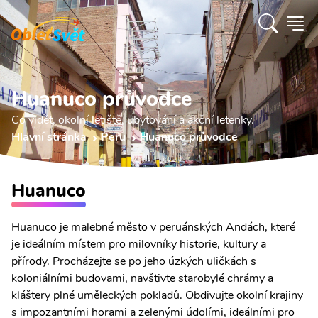
Huanuco průvodce
Co vidět, okolní letiště, ubytování a akční letenky.
Hlavní stránka
Peru
Huanuco průvodce
Huanuco
Huanuco je malebné město v peruánských Andách, které
je ideálním místem pro milovníky historie, kultury a
přírody. Procházejte se po jeho úzkých uličkách s
koloniálními budovami, navštivte starobylé chrámy a
kláštery plné uměleckých pokladů. Obdivujte okolní krajiny
s impozantními horami a zelenými údolími, ideálními pro