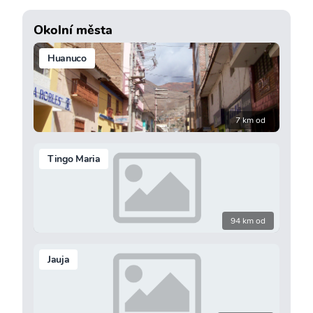
Okolní města
Huanuco
7 km od
Tingo Maria
94 km od
Jauja