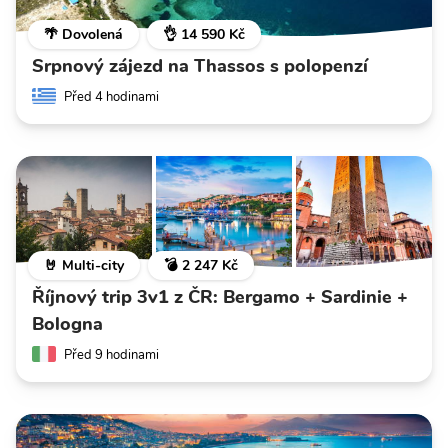
🌴 Dovolená
👌 14 590 Kč
Srpnový zájezd na Thassos s polopenzí
Před 4 hodinami
🤘 Multi-city
💣 2 247 Kč
Říjnový trip 3v1 z ČR: Bergamo + Sardinie +
Bologna
Před 9 hodinami