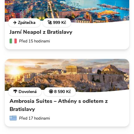
✈️ Zpátečka
🚀 999 Kč
Jarní Neapol z Bratislavy
Před 15 hodinami
🌴 Dovolená
🤩 8 590 Kč
Ambrosia Suites – Athény s odletem z
Bratislavy
Před 17 hodinami