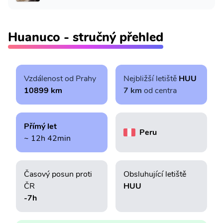
Huanuco - stručný přehled
Vzdálenost od Prahy
Nejbližší letiště
HUU
10899 km
7 km
od centra
Přímý let
Peru
~ 12h 42min
Časový posun proti
Obsluhující letiště
ČR
HUU
-7h