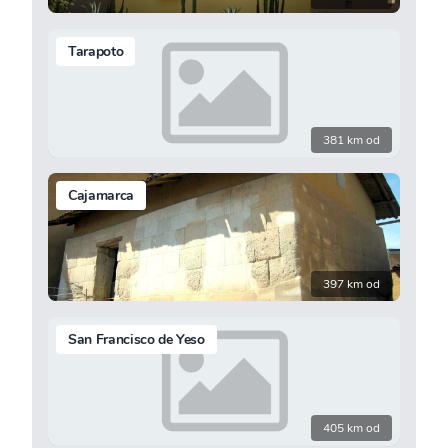
Tarapoto
381 km od
Cajamarca
397 km od
San Francisco de Yeso
405 km od