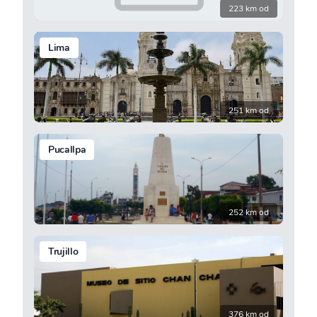
223 km od
Lima
251 km od
Pucallpa
252 km od
Trujillo
376 km od