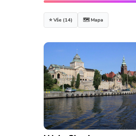
⭐ Vše
(14)
🗺️ Mapa