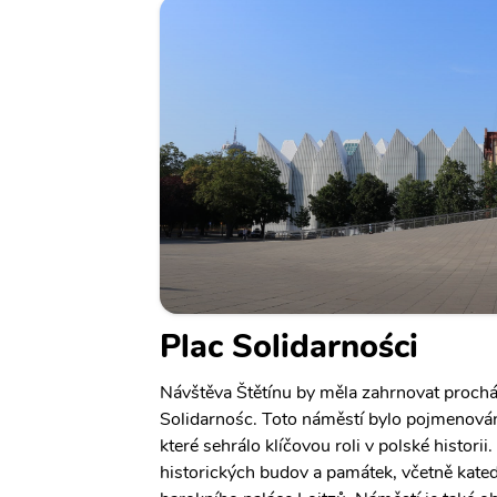
Plac Solidarności
Návštěva Štětínu by měla zahrnovat proch
Solidarnośc. Toto náměstí bylo pojmenováno
které sehrálo klíčovou roli v polské histori
historických budov a památek, včetně kated