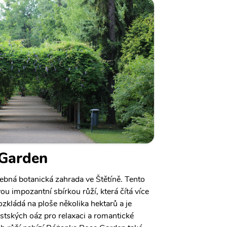
Garden
bná botanická zahrada ve Štětíně. Tento
u impozantní sbírkou růží, která čítá více
zkládá na ploše několika hektarů a je
stských oáz pro relaxaci a romantické