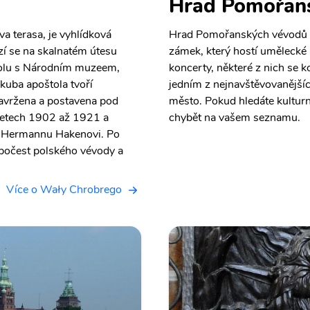
Hrad Pomořan
 terasa, je vyhlídková
Hrad Pomořanských vévodů v
í se na skalnatém útesu
zámek, který hostí umělecké a
polu s Národním muzeem,
koncerty, některé z nich se ko
kuba apoštola tvoří
jedním z nejnavštěvovanějšíc
 navržena a postavena pod
město. Pokud hledáte kulturn
etech 1902 až 1921 a
chybět na vašem seznamu.
a Hermannu Hakenovi. Po
 počest polského vévody a
Více o Wały Chrobrego