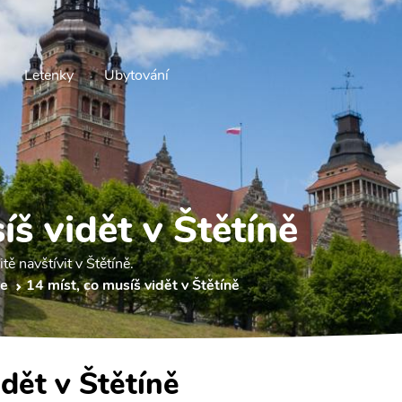
Letenky
Ubytování
íš vidět v Štětíně
tě navštívit v Štětíně.
ce
14 míst, co musíš vidět v Štětíně
idět v Štětíně