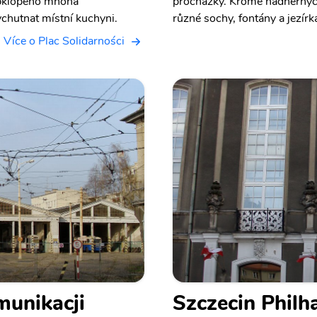
obklopeno mnoha
procházky. Kromě nádhernýc
chutnat místní kuchyni.
různé sochy, fontány a jezírk
Více o Plac Solidarności
munikacji
Szczecin Philh