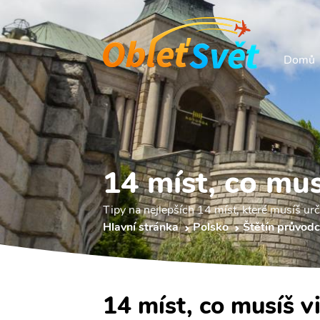
Domů
14 míst, co mus
Tipy na nejlepších 14 míst, které musíš urči
Hlavní stránka
Polsko
Štětín průvod
14 míst, co musíš v