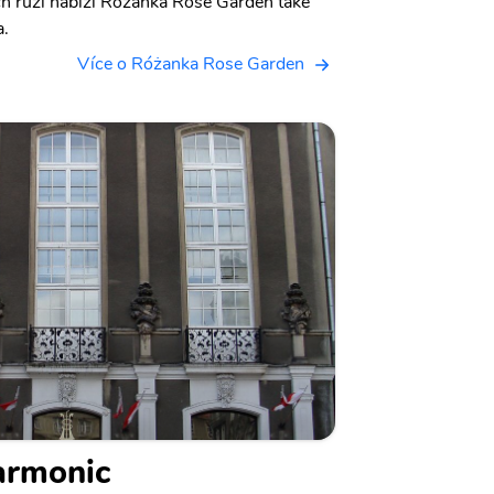
h růží nabízí Różanka Rose Garden také
a.
Více o Różanka Rose Garden
armonic