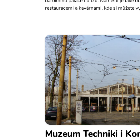
barokního paláce Loitzů. Náměstí je také 
restauracemi a kavárnami, kde si můžete vy
Muzeum Techniki i Ko