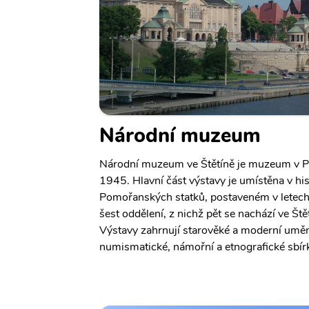
Národní muzeum
Národní muzeum ve Štětíně je muzeum v Po
1945. Hlavní část výstavy je umístěna v h
Pomořanských statků, postaveném v let
šest oddělení, z nichž pět se nachází ve Ště
Výstavy zahrnují starověké a moderní umění
numismatické, námořní a etnografické sbír