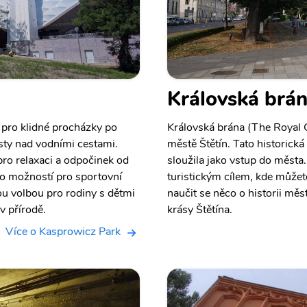
Královská brá
o pro klidné procházky po
Královská brána (The Royal 
sty nad vodními cestami.
městě Štětín. Tato historick
 pro relaxaci a odpočinek od
sloužila jako vstup do města
o možností pro sportovní
turistickým cílem, kde můžet
lou volbou pro rodiny s dětmi
naučit se něco o historii mě
 v přírodě.
krásy Štětína.
Více o Kasprowicz Park