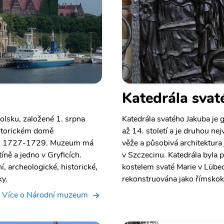
Katedrála svat
lsku, založené 1. srpna
Katedrála svatého Jakuba je g
istorickém domě
až 14. století a je druhou ne
ech 1727-1729. Muzeum má
věže a působivá architektura
tíně a jedno v Gryficích.
v Szczecinu. Katedrála byla 
, archeologické, historické,
kostelem svaté Marie v Lübec
ky.
rekonstruována jako římskoka
Více o Národní muzeum