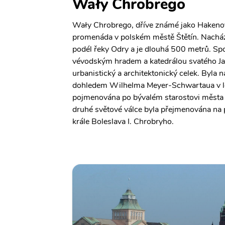
Wały Chrobrego
Wały Chrobrego, dříve známé jako Hakenova
promenáda v polském městě Štětín. Nacház
podél řeky Odry a je dlouhá 500 metrů. S
vévodským hradem a katedrálou svatého Ja
urbanistický a architektonický celek. Byla
dohledem Wilhelma Meyer-Schwartaua v l
pojmenována po bývalém starostovi měst
druhé světové válce byla přejmenována na
krále Boleslava I. Chrobryho.