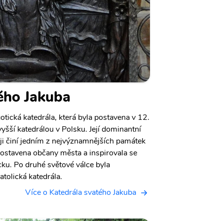
ého Jakuba
otická katedrála, která byla postavena v 12.
jvyšší katedrálou v Polsku. Její dominantní
 ji činí jedním z nejvýznamnějších památek
postavena občany města a inspirovala se
ku. Po druhé světové válce byla
tolická katedrála.
Více o Katedrála svatého Jakuba