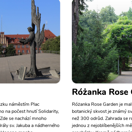
Różanka Rose 
ázku náměstím Plac
Różanka Rose Garden je male
 na počest hnutí Solidarity,
botanický skvost je známý svo
i. Zde se nachází mnoho
než 300 odrůd. Zahrada se ro
rály sv. Jakuba a nádherného
jednou z nejoblíbenějších mě