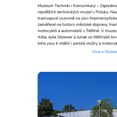
Muzeum Techniki i Komunikacji – Zajezdnia 
největších technických muzeí v Polsku. Nac
tramvajové vozovně na ulici Niemierzyński
zaměřené na historii městské dopravy, tra
motocyklů a automobilů v Štětíně. V muze
Alba, auta Stoewer a Junak ze štětínské t
toho jsou k vidění i polské skútry a motocyk
Více o Muzeu