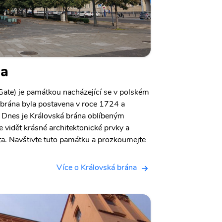
na
Gate) je památkou nacházející se v polském
á brána byla postavena v roce 1724 a
. Dnes je Královská brána oblíbeným
e vidět krásné architektonické prvky a
sta. Navštivte tuto památku a prozkoumejte
Více o Královská brána