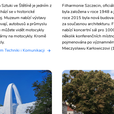
Sztuki ve Štětíně je jedním z
Filharmonie Szczecin, ofici
hází se v historické
byla založena v roce 1948 a 
ej. Muzeum nabízí výstavy
roce 2015 byla nová budova
mvají, autobusů a průmyslu
za současnou architekturu. F
u můžete vidět motocykly
nabízí koncertní sál pro 100
ovárny na motocykly. Kromě
několik konferenčních místno
ly.
pojmenována po významném p
Mieczysławu Karłowiczovi 
m Techniki i Komunikacji