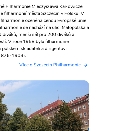
álně Filharmonie Mieczysława Karłowicze,
je filharmonií města Szczecin v Polsku. V
 filharmonie oceněna cenou Evropské unie
ilharmonie se nachází na ulici Małopolska a
0 diváků, menší sál pro 200 diváků a
stí. V roce 1958 byla filharmonie
olském skladateli a dirigentovi
(1876-1909).
Více o Szczecin Philharmonic