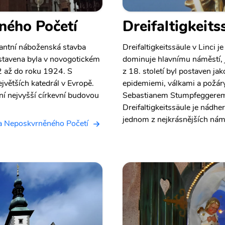
ného Početí
Dreifaltigkeits
antní náboženská stavba
Dreifaltigkeitssäule v Linci 
stavena byla v novogotickém
dominuje hlavnímu náměstí, 
62 až do roku 1924. S
z 18. století byl postaven j
ejvětších katedrál v Evropě.
epidemiemi, válkami a požá
iní nejvyšší církevní budovou
Sebastianem Stumpfeggerem
Dreifaltigkeitssäule je nádh
jednom z nejkrásnějších nám
la Neposkvrněného Početí