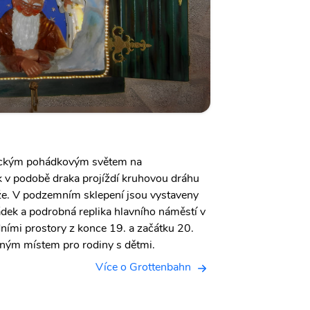
stickým pohádkovým světem na
ak v podobě draka projíždí kruhovou dráhu
že. V podzemním sklepení jsou vystaveny
hádek a podrobná replika hlavního náměstí v
dními prostory z konce 19. a začátku 20.
beným místem pro rodiny s dětmi.
Více o Grottenbahn