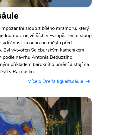
säule
je impozantní sloup z bílého mramoru, který
jednomu z největších v Evropě. Tento sloup
ako vděčnost za ochranu města před
ry. Byl vytvořen Salcburským kameníkem
 podle návrhu Antonia Beduzziho.
erným příkladem barokního umění a stojí na
ěstí v Rakousku.
Více o Dreifaltigkeitssäule