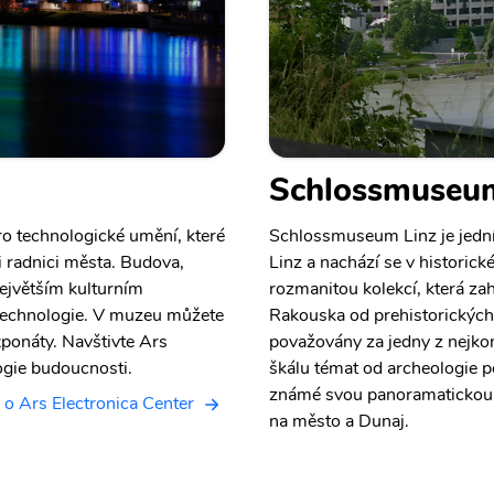
Schlossmuseum
ro technologické umění, které
Schlossmuseum Linz je jedn
i radnici města. Budova,
Linz a nachází se v histori
ejvětším kulturním
rozmanitou kolekcí, která zah
 technologie. V muzeu můžete
Rakouska od prehistorických
xponáty. Navštivte Ars
považovány za jedny z nejko
ogie budoucnosti.
škálu témat od archeologie 
známé svou panoramatickou t
 o Ars Electronica Center
na město a Dunaj.