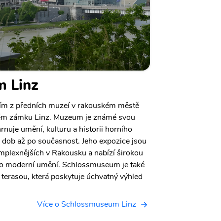
 Linz
ím z předních muzeí v rakouském městě
ckém zámku Linz. Muzeum je známé svou
rnuje umění, kulturu a historii horního
 dob až po současnost. Jeho expozice jsou
mplexnějších v Rakousku a nabízí širokou
po moderní umění. Schlossmuseum je také
erasou, která poskytuje úchvatný výhled
Více o Schlossmuseum Linz