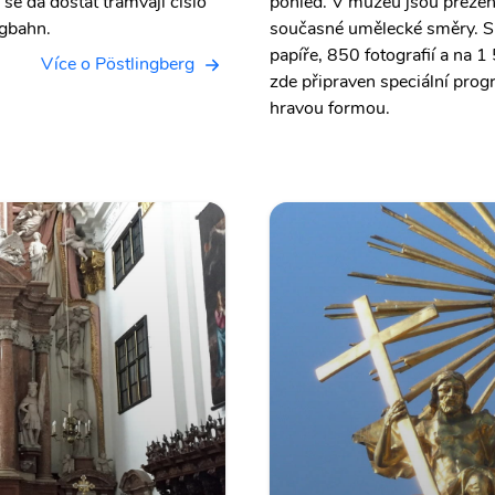
se dá dostat tramvají číslo
pohled. V muzeu jsou prezent
rgbahn.
současné umělecké směry. Sb
papíře, 850 fotografií a na 1
Více o Pöstlingberg
zde připraven speciální prog
hravou formou.