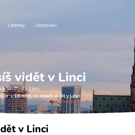
Letenky
Ubytování
š vidět v Linci
ě navštívit v Linci.
odce
18 míst, co musíš vidět v Linci
dět v Linci