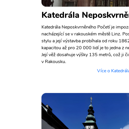
Katedrála Neposkvrně
Katedrála Neposkvrněného Početí je impoz
nacházející se v rakouském městě Linz. Po
stylu a její výstavba probíhala od roku 18
kapacitou až pro 20 000 lidí je to jedna z n
Její věž dosahuje výšky 135 metrů, což ji č
v Rakousku.
Více o Katedrá