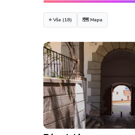
⭐ Vše
(18)
🗺️ Mapa