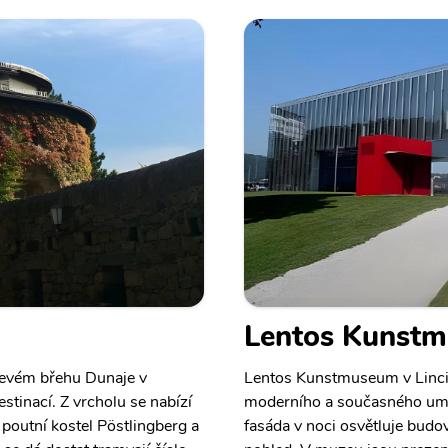
Lentos Kunstm
levém břehu Dunaje v
Lentos Kunstmuseum v Linci
stinací. Z vrcholu se nabízí
moderního a současného umě
poutní kostel Pöstlingberg a
fasáda v noci osvětluje bud