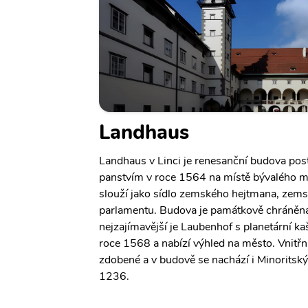
Landhaus
Landhaus v Linci je renesanční budova p
panstvím v roce 1564 na místě bývalého mi
slouží jako sídlo zemského hejtmana, zem
parlamentu. Budova je památkově chráněná 
nejzajímavější je Laubenhof s planetární k
roce 1568 a nabízí výhled na město. Vnitřn
zdobené a v budově se nachází i Minoritský
1236.