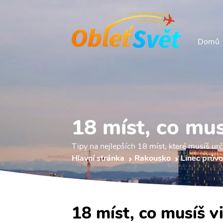
Domů
18 míst, co musí
Tipy na nejlepších 18 míst, které musíš určit
Hlavní stránka
Rakousko
Linec prův
18 míst, co musíš vi