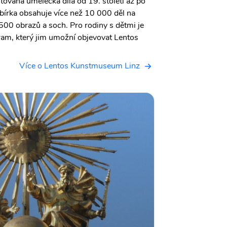
ována umělecká díla od 19. století až po
írka obsahuje více než 10 000 děl na
 500 obrazů a soch. Pro rodiny s dětmi je
ram, který jim umožní objevovat Lentos
Více o Lentos Kunstmuseum Linz