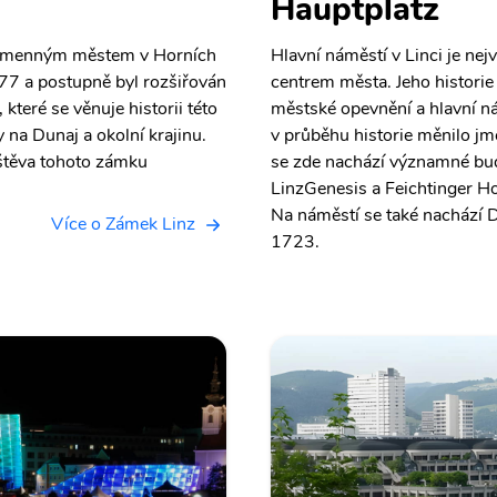
Hauptplatz
nojmenným městem v Horních
Hlavní náměstí v Linci je n
477 a postupně byl rozšiřován
centrem města. Jeho histori
teré se věnuje historii této
městské opevnění a hlavní n
 na Dunaj a okolní krajinu.
v průběhu historie měnilo jm
vštěva tohoto zámku
se zde nachází významné bu
LinzGenesis a Feichtinger H
Na náměstí se také nachází Dr
Více o Zámek Linz
1723.