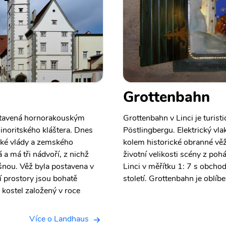
Grottenbahn
ostavená hornorakouským
Grottenbahn v Linci je turi
noritského kláštera. Dnes
Pöstlingbergu. Elektrický vl
ské vlády a zemského
kolem historické obranné vě
a má tři nádvoří, z nichž
životní velikosti scény z po
ašnou. Věž byla postavena v
Linci v měřítku 1: 7 s obcho
í prostory jsou bohatě
století. Grottenbahn je oblí
 kostel založený v roce
Více o Landhaus