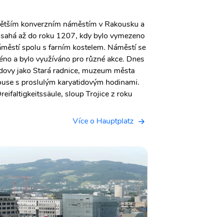
ejvětším konverzním náměstím v Rakousku a
e sahá až do roku 1207, kdy bylo vymezeno
áměstí spolu s farním kostelem. Náměstí se
éno a bylo využíváno pro různé akce. Dnes
dovy jako Stará radnice, muzeum města
ouse s proslulým karyatidovým hodinami.
eifaltigkeitssäule, sloup Trojice z roku
Více o Hauptplatz