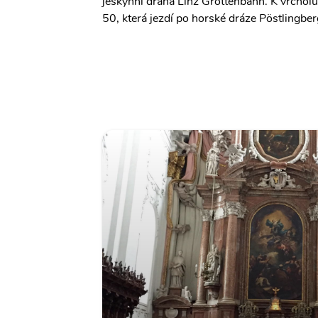
jeskynní dráha Linz Grottenbahn. K vrcholu 
50, která jezdí po horské dráze Pöstlingbe