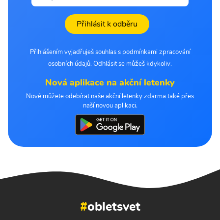
Přihlásit k odběru
Přihlášením vyjadřuješ souhlas s podmínkami zpracování
osobních údajů. Odhlásit se můžeš kdykoliv.
Nová aplikace na akční letenky
Nově můžete odebírat naše akční letenky zdarma také přes
naší novou aplikaci.
#
obletsvet