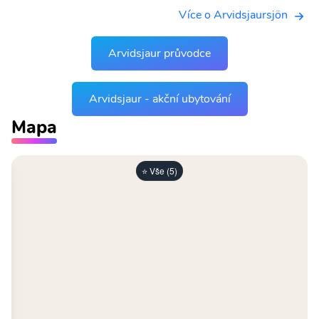
Více o Arvidsjaursjön
Arvidsjaur průvodce
Arvidsjaur - akční ubytování
Mapa
⭐ Vše (5)