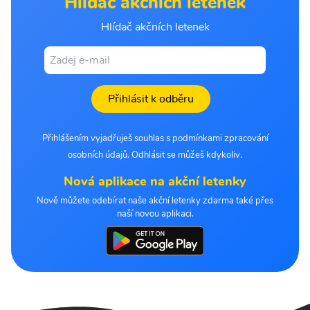
Hlídač akčních letenek
Hlídač akčních letenek
Přihlásit k odběru
Přihlášením vyjadřuješ souhlas s podmínkami zpracování
osobních údajů. Odhlásit se můžeš kdykoliv.
Nová aplikace na akční letenky
Nově můžete odebírat naše akční letenky zdarma také přes
naší novou aplikaci.