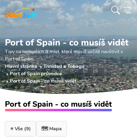
Port of Spain - co musíš vidět
Tipy na nejlepších 9 míst, které musíš určitě navštívit v
Port of Spain.
Hlavní stránka
Trinidad a Tobago
Port of Spain průvodce
Port of Spain - co musíš vidět
Port of Spain - co musíš vidět
⭐ Vše
(9)
🗺️ Mapa