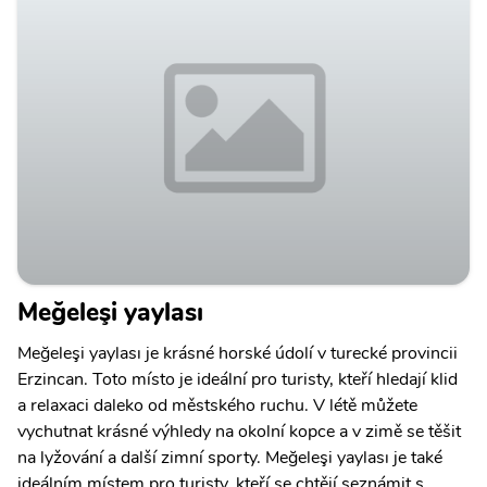
Meğeleşi yaylası
Meğeleşi yaylası je krásné horské údolí v turecké provincii
Erzincan. Toto místo je ideální pro turisty, kteří hledají klid
a relaxaci daleko od městského ruchu. V létě můžete
vychutnat krásné výhledy na okolní kopce a v zimě se těšit
na lyžování a další zimní sporty. Meğeleşi yaylası je také
ideálním místem pro turisty, kteří se chtějí seznámit s