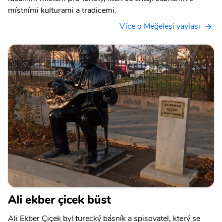
místními kulturami a tradicemi.
Více o Meğeleşi yaylası
Ali ekber çicek büst
Ali Ekber Çiçek byl turecký básník a spisovatel, který se