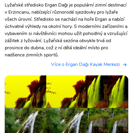
Lyžařské středisko Ergan Dağı je populární zimní destinací
v Erzincanu, nabízející různorodé sjezdovky pro lyžaře
všech úrovní. Středisko se nachází na hoře Ergan a nabízí
úchvatné výhledy na okolní hory. S moderními zařízeními a
vybavením si návštěvníci mohou užít pohodlný a vzrušující
zážitek z lyžování. Lyžařská sezóna obvykle trvá od
prosince do dubna, což z ní dělá ideální místo pro
nadšence zimních sportů.
Více o Ergan Dağı Kayak Merkezi