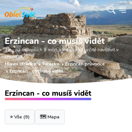
Erzincan - co musíš vidět
Tipy na nejlepších 9 míst, které musíš určitě navštívit v
Erzincan.
Hlavní stránka
Turecko
Erzincan průvodce
Erzincan - co musíš vidět
Erzincan - co musíš vidět
⭐ Vše
(9)
🗺️ Mapa