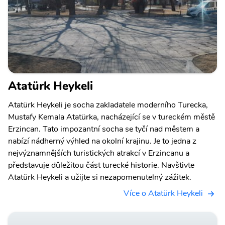
Atatürk Heykeli
Atatürk Heykeli je socha zakladatele moderního Turecka,
Mustafy Kemala Atatürka, nacházející se v tureckém městě
Erzincan. Tato impozantní socha se tyčí nad městem a
nabízí nádherný výhled na okolní krajinu. Je to jedna z
nejvýznamnějších turistických atrakcí v Erzincanu a
představuje důležitou část turecké historie. Navštivte
Atatürk Heykeli a užijte si nezapomenutelný zážitek.
Více o Atatürk Heykeli