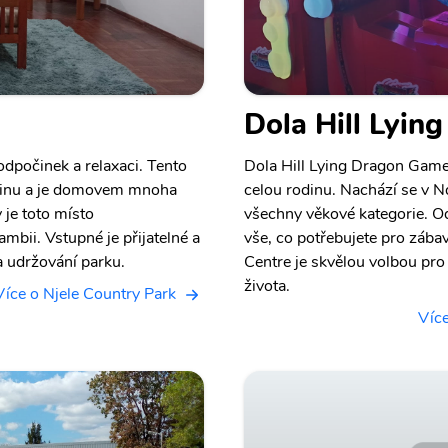
Dola Hill Lyin
dpočinek a relaxaci. Tento
Dola Hill Lying Dragon Game
ajinu a je domovem mnoha
celou rodinu. Nachází se v Nd
 je toto místo
všechny věkové kategorie. Od
bii. Vstupné je přijatelné a
vše, co potřebujete pro záb
a udržování parku.
Centre je skvělou volbou pr
života.
Více o Njele Country Park
Více