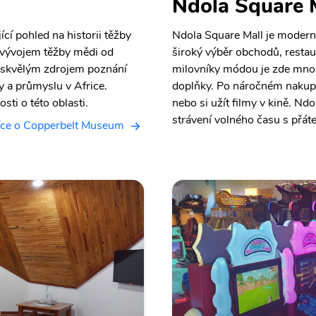
Ndola Square 
cí pohled na historii těžby
Ndola Square Mall je moderní
u vývojem těžby mědi od
široký výběr obchodů, restau
 skvělým zdrojem poznání
milovníky módou je zde mnoh
by a průmyslu v Africe.
doplňky. Po náročném nakupo
sti o této oblasti.
nebo si užít filmy v kině. Nd
strávení volného času s přáte
ce o Copperbelt Museum