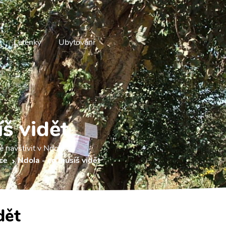
Letenky
Ubytování
š vidět
ě navštívit v Ndola.
ce
Ndola - co musíš vidět
dět