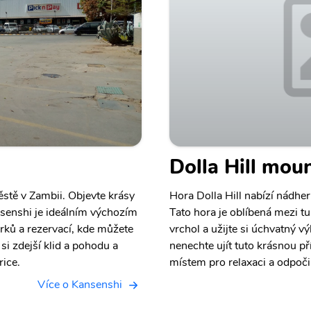
Dolla Hill mou
stě v Zambii. Objevte krásy
Hora Dolla Hill nabízí nádhe
ansenshi je ideálním výchozím
Tato hora je oblíbená mezi tu
rků a rezervací, kde můžete
vrchol a užijte si úchvatný vý
e si zdejší klid a pohodu a
nenechte ujít tuto krásnou pří
ice.
místem pro relaxaci a odpoč
Více o Kansenshi