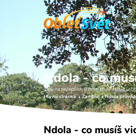
Domů
Ndola - co musí
Tipy na nejlepších 9 míst, které musíš určit
Hlavní stránka
Zambie
Ndola průvod
Ndola - co musíš vi