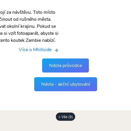
tojí za návštěvu. Toto místo
očinout od rušného města.
vat okolní krajinu. Pokud se
si vzít fotoaparát, abyste si
tento koutek Zambie nabízí.
Více o Mhillside
Ndola průvodce
Ndola - akční ubytování
⭐ Vše (9)