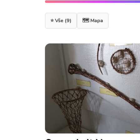
⭐ Vše
(9)
🗺️ Mapa