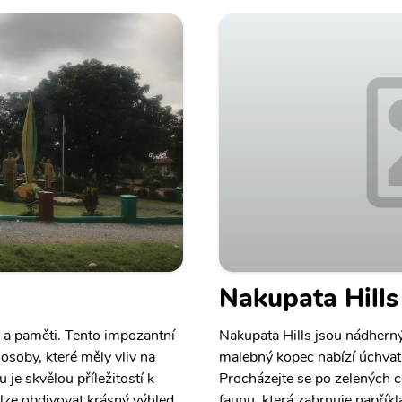
Nakupata Hills
e a paměti. Tento impozantní
Nakupata Hills jsou nádhern
soby, které měly vliv na
malebný kopec nabízí úchvatn
je skvělou příležitostí k
Procházejte se po zelených ce
u lze obdivovat krásný výhled
faunu, která zahrnuje napřík