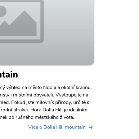
ntain
rný výhled na město Ndola a okolní krajinu.
risty i místními obyvateli. Vystoupejte na
hled. Pokud jste milovník přírody, určitě si
rodní atrakci. Hora Dolla Hill je ideálním
inek od rušného městského života.
Více o Dolla Hill mountain