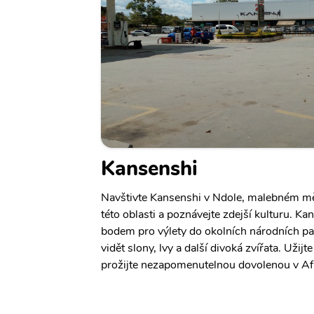
Kansenshi
Navštivte Kansenshi v Ndole, malebném mě
této oblasti a poznávejte zdejší kulturu. K
bodem pro výlety do okolních národních pa
vidět slony, lvy a další divoká zvířata. Užijt
prožijte nezapomenutelnou dovolenou v Afr