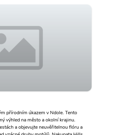
ým přírodním úkazem v Ndole. Tento
ý výhled na město a okolní krajinu.
stách a objevujte neuvěřitelnou flóru a
lad vzácné druhy motýlů. Nakupata Hills