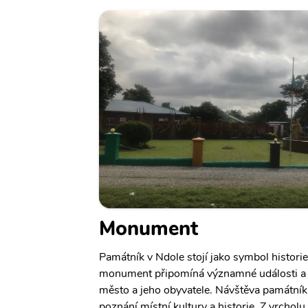
Monument
Památník v Ndole stojí jako symbol histori
monument připomíná významné události a o
město a jeho obyvatele. Návštěva památníku 
poznání místní kultury a historie. Z vrchol