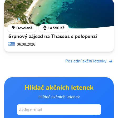
🌴 Dovolená
👌 14 590 Kč
Srpnový zájezd na Thassos s polopenzí
06.08.2026
Poslední akční letenky
Hlídač akčních letenek
Hlídač akčních letenek