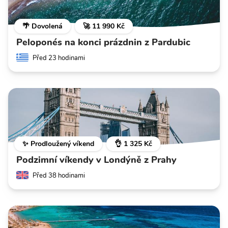
🌴 Dovolená
🚀 11 990 Kč
Peloponés na konci prázdnin z Pardubic
Před 23 hodinami
✨ Prodloužený víkend
👌 1 325 Kč
Podzimní víkendy v Londýně z Prahy
Před 38 hodinami