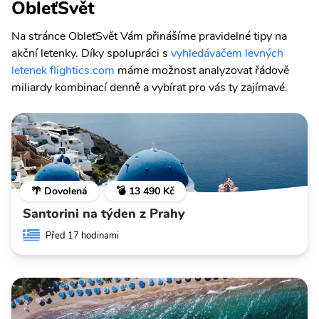
ObleťSvět
Na stránce ObleťSvět Vám přinášíme pravidelné tipy na
akční letenky. Díky spolupráci s
vyhledávačem levných
letenek flightics.com
máme možnost analyzovat řádově
miliardy kombinací denně a vybírat pro vás ty zajímavé.
🌴 Dovolená
💣 13 490 Kč
Santorini na týden z Prahy
Před 17 hodinami