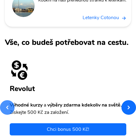
Koukni na naši přehlednou stránku k letenkám.
Letenky Cotonou
Vše, co budeš potřebovat na cestu.
Revolut
Výhodné kurzy
a
výběry zdarma kdekoliv na světě.
Získejte 500 Kč za založení.
Chci bonus 500 Kč!