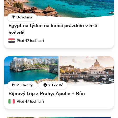
🌴 Dovolená
Egypt na týden na konci prázdnin v 5-ti
hvězdě
Před 42 hodinami
🤘 Multi-city
😍 2 122 Kč
Říjnový trip z Prahy: Apulie + Řím
Před 47 hodinami