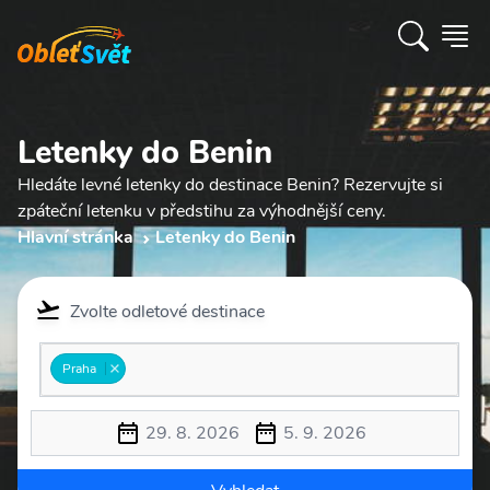
Letenky do Benin
Hledáte levné letenky do destinace Benin? Rezervujte si
zpáteční letenku v předstihu za výhodnější ceny.
Hlavní stránka
Letenky do Benin
Zvolte odletové destinace
Praha
29. 8. 2026
5. 9. 2026