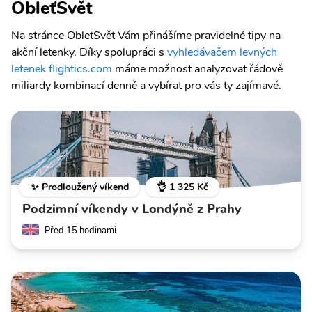
ObleťSvět
Na stránce ObleťSvět Vám přinášíme pravidelné tipy na
akční letenky. Díky spolupráci s
vyhledávačem levných
letenek flightics.com
máme možnost analyzovat řádově
miliardy kombinací denně a vybírat pro vás ty zajímavé.
✨ Prodloužený víkend
👌 1 325 Kč
Podzimní víkendy v Londýně z Prahy
Před 15 hodinami