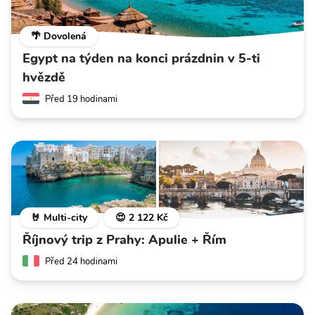
🌴 Dovolená
Egypt na týden na konci prázdnin v 5-ti
hvězdě
Před 19 hodinami
🤘 Multi-city
😍 2 122 Kč
Říjnový trip z Prahy: Apulie + Řím
Před 24 hodinami