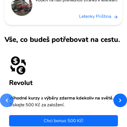
Koukni na naši přehlednou stránku k letenkám.
Letenky Priština
Vše, co budeš potřebovat na cestu.
Revolut
Výhodné kurzy
a
výběry zdarma kdekoliv na světě.
Získejte 500 Kč za založení.
Chci bonus 500 Kč!