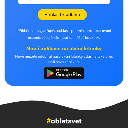
Přihlásit k odběru
Přihlášením vyjadřuješ souhlas s podmínkami zpracování
osobních údajů. Odhlásit se můžeš kdykoliv.
Nová aplikace na akční letenky
Nově můžete odebírat naše akční letenky zdarma také přes
naší novou aplikaci.
#
obletsvet