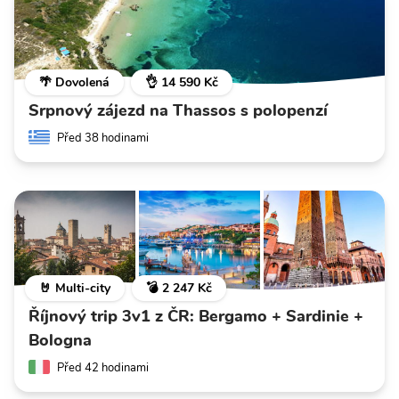
🌴 Dovolená
👌 14 590 Kč
Srpnový zájezd na Thassos s polopenzí
Před 38 hodinami
🤘 Multi-city
💣 2 247 Kč
Říjnový trip 3v1 z ČR: Bergamo + Sardinie +
Bologna
Před 42 hodinami