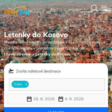
Letenky do Kosovo
Hledáte levné letenky do destinace Kosovo? Rezervujte si
zpáteční letenku v předstihu za výhodnější ceny.
Hlavní stránka
Letenky do Kosovo
Zvolte odletové destinace
Praha
28. 8. 2026
4. 9. 2026