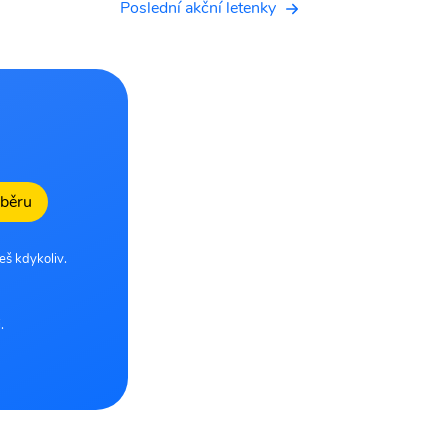
Poslední akční letenky
dběru
eš kdykoliv.
.