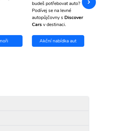
budeš potřebovat auto?
storno.
Podívej se na levné
autopůjčovny s
Discover
Cars
v destinaci.
moři
Akční nabídka aut
Chci se pojis