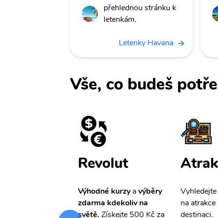
přehlednou stránku k
letenkám.
Letenky Havana
Vše, co budeš potře
ištění
Revolut
Atrak
pro Vás
slevu ve
Výhodné kurzy
a
výběry
Vyhledejte
0%
na cestovní
zdarma kdekoliv na
na atrakce 
ní a případné
světě.
Získejte 500 Kč za
destinaci.