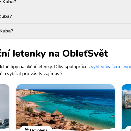
ce Kuba?
 Kuba?
 Kuba?
ční letenky na ObleťSvět
lné tipy na akční letenky. Díky spolupráci s
vyhledávačem levný
 a vybírat pro vás ty zajímavé.
🌴 Dovolená