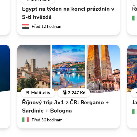
Egypt na týden na konci prázdnin v
Ř
5-ti hvězdě
Před 12 hodinami
🤘 Multi-city
💣 2 247 Kč
Říjnový trip 3v1 z ČR: Bergamo +
J
Sardinie + Bologna
Před 36 hodinami