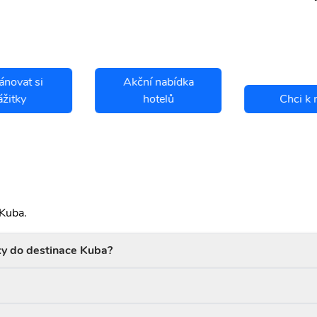
ánovat si
Akční nabídka
ážitky
hotelů
Chci k 
 Kuba.
ky do destinace Kuba?