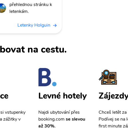
přehlednou stránku k
letenkám.
Letenky Holguin
bovat na cestu.
ce
Zájezd
Levné hotely
 si vstupenky
Chceš letět za
Najdi ubytování přes
a zážitky v
Podívej se na l
booking.com
se slevou
first minute zá
až 30%.