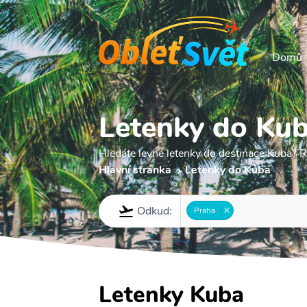
Domů
Letenky do Ku
Hledáte levné letenky do destinace Kuba? Re
Hlavní stránka
Letenky do Kuba
Odkud:
Praha
Letenky Kuba