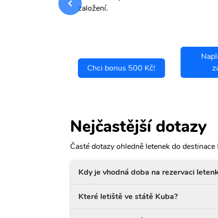
.
založení.
Napl
ci se pojistit
Chci bonus 500 Kč!
z
Nejčastější dotazy
Časté dotazy ohledně letenek do destinace
Kdy je vhodná doba na rezervaci leten
Které letiště ve státě Kuba?