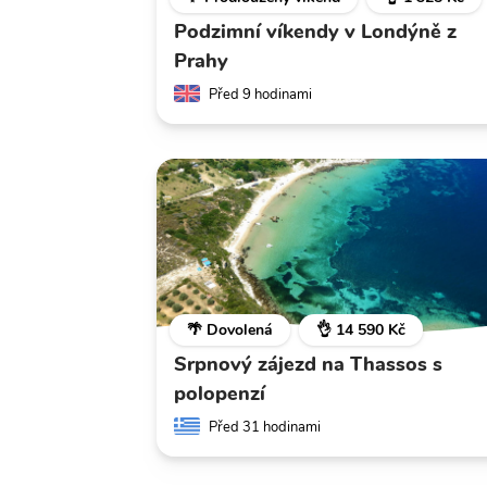
Podzimní víkendy v Londýně z
Prahy
Před 9 hodinami
🌴 Dovolená
👌 14 590 Kč
Srpnový zájezd na Thassos s
polopenzí
Před 31 hodinami