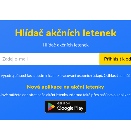
Hlídač akčních letenek
Hlídač akčních letenek
Přihlásit k o
 vyjadřuješ souhlas s podmínkami zpracování osobních údajů. Odhlásit se můž
Nová aplikace na akční letenky
Nově můžete odebírat naše akční letenky zdarma také přes naší novou aplikaci