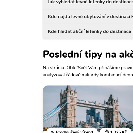
Jak vyhledat levné letenky do destina
Kde najdu levné ubytování v destinaci
Kde hledat akční letenky do destinace
Poslední tipy na ak
Na stránce ObleťSvět Vám přinášíme pravide
analyzovat řádově miliardy kombinací denně
✨ Prodloužený víkend
👌 1 325 Kč