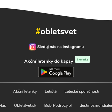
#
obletsvet
Sleduj nás na instagramu
Novinka
Akční letenky do kapsy
Akční letenky
Letiště
Letecké společnosti
Nás
ObletSvet.sk
BobrPodrozy.pl
destinosmundiale