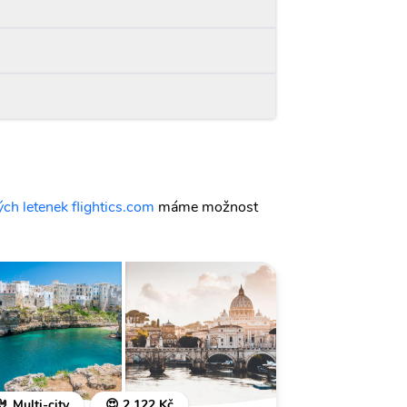
ch letenek flightics.com
máme možnost
🤘 Multi-city
😍 2 122 Kč