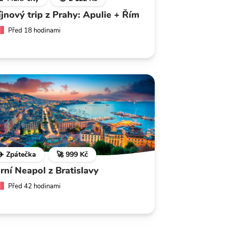
íjnový trip z Prahy: Apulie + Řím
Před 18 hodinami
✈️ Zpátečka
🚀 999 Kč
arní Neapol z Bratislavy
Před 42 hodinami