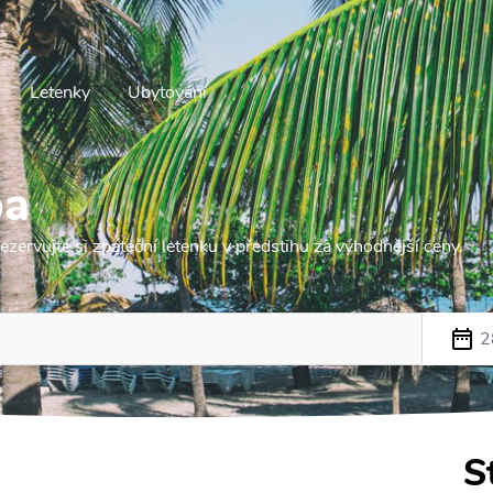
Letenky
Ubytování
ba
zervujte si zpáteční letenku v předstihu za výhodnější ceny.
2
S