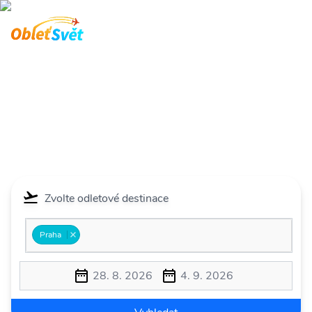
Letenky do Uganda
Hledáte levné letenky do destinace Uganda? Rezervujte si
zpáteční letenku v předstihu za výhodnější ceny.
Hlavní stránka
Letenky do Uganda
Zvolte odletové destinace
Praha
28. 8. 2026
4. 9. 2026