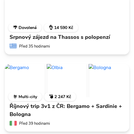
🌴 Dovolená
👌 14 590 Kč
Srpnový zájezd na Thassos s polopenzí
Před 35 hodinami
🤘 Multi-city
💣 2 247 Kč
Říjnový trip 3v1 z ČR: Bergamo + Sardinie +
Bologna
Před 39 hodinami