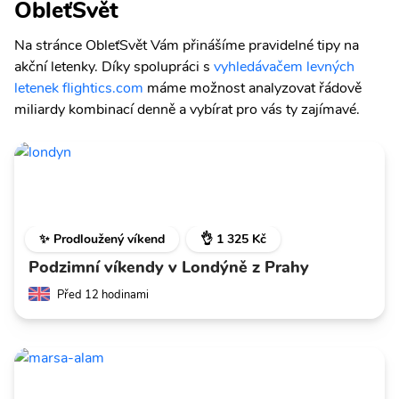
ObleťSvět
Na stránce ObleťSvět Vám přinášíme pravidelné tipy na
akční letenky. Díky spolupráci s
vyhledávačem levných
letenek flightics.com
máme možnost analyzovat řádově
miliardy kombinací denně a vybírat pro vás ty zajímavé.
✨ Prodloužený víkend
👌 1 325 Kč
Podzimní víkendy v Londýně z Prahy
Před 12 hodinami