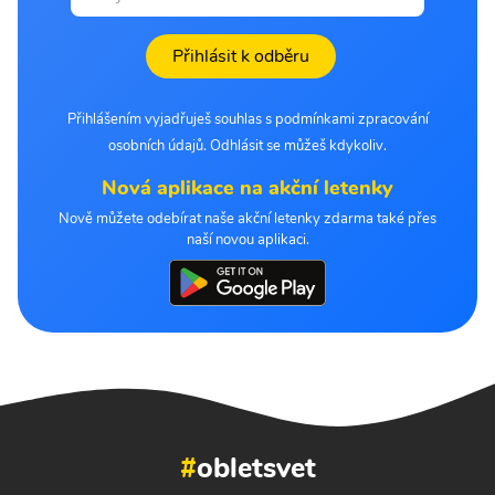
Přihlásit k odběru
Přihlášením vyjadřuješ souhlas s podmínkami zpracování
osobních údajů. Odhlásit se můžeš kdykoliv.
Nová aplikace na akční letenky
Nově můžete odebírat naše akční letenky zdarma také přes
naší novou aplikaci.
#
obletsvet