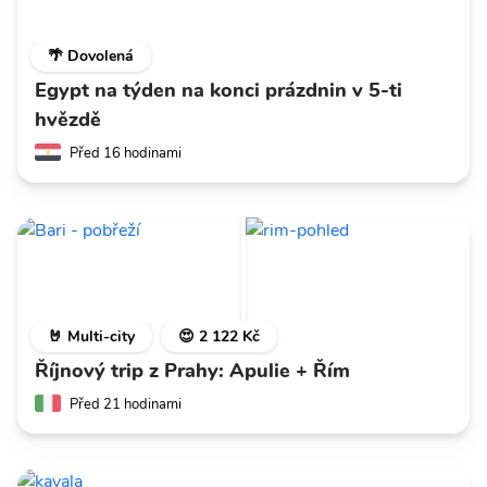
🌴 Dovolená
Egypt na týden na konci prázdnin v 5-ti
hvězdě
Před 16 hodinami
🤘 Multi-city
😍 2 122 Kč
Říjnový trip z Prahy: Apulie + Řím
Před 21 hodinami