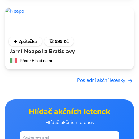
✈️ Zpátečka
🚀 999 Kč
Jarní Neapol z Bratislavy
Před 46 hodinami
Poslední akční letenky
Hlídač akčních letenek
Hlídač akčních letenek