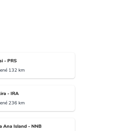
si - PRS
lené 132 km
ira - IRA
lené 236 km
a Ana Island - NNB