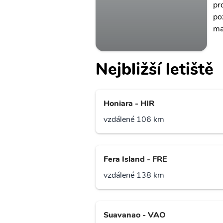
pr
po
ma
Nejbližší letiště
Honiara - HIR
vzdálené 106 km
Fera Island - FRE
vzdálené 138 km
Suavanao - VAO