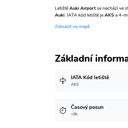
Letiště
Auki Airport
se nachází ve s
Auki
. IATA kód letiště je
AKS
a 4-mí
Zobrazit na mapě
Základní inform
IATA Kód letiště
AKS
Časový posun
+9h