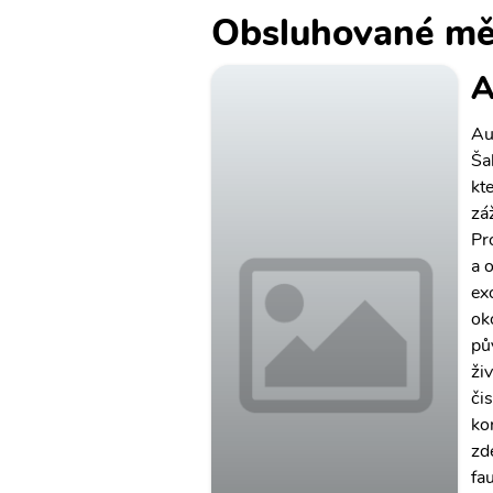
Obsluhované mě
A
Au
Ša
kt
zá
Pr
a 
ex
ok
pů
živ
či
ko
zd
fa