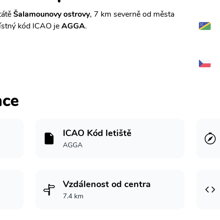
tátě
Šalamounovy ostrovy
, 7 km severně od města
stný kód ICAO je
AGGA
.
ace
ICAO Kód letiště
AGGA
Vzdálenost od centra
7.4 km