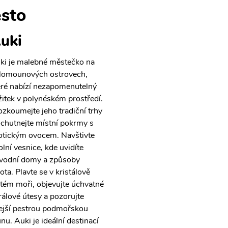
sto
uki
ki je malebné městečko na
lomounových ostrovech,
eré nabízí nezapomenutelný
žitek v polynéském prostředí.
ozkoumejte jeho tradiční trhy
ochutnejte místní pokrmy s
otickým ovocem. Navštivte
olní vesnice, kde uvidíte
vodní domy a způsoby
ota. Plavte se v kristálově
stém moři, objevujte úchvatné
rálové útesy a pozorujte
ejší pestrou podmořskou
unu. Auki je ideální destinací