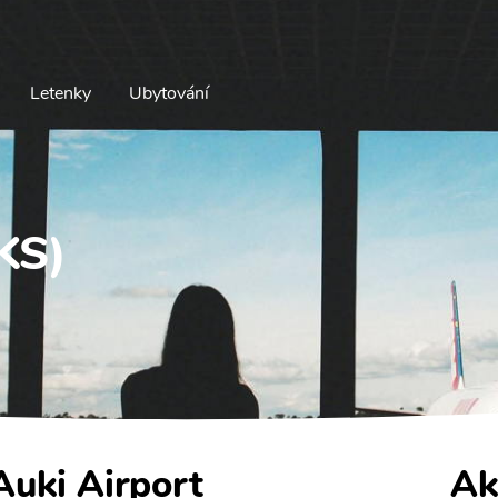
Letenky
Ubytování
KS)
 Auki Airport
Ak