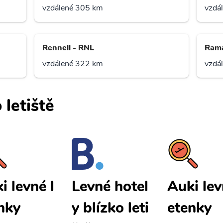
vzdálené 305 km
vzdá
Rennell - RNL
Rama
vzdálené 322 km
vzdá
 letiště
i levné l
Auki lev
Levné hotel
nky
etenky
y blízko leti