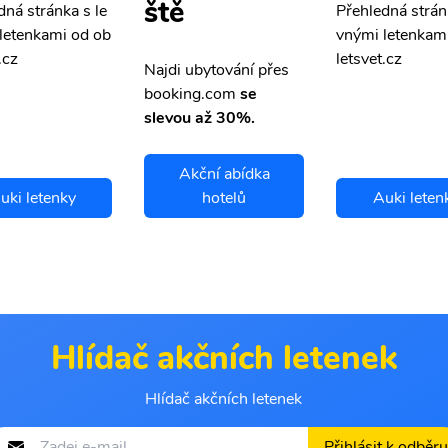
ště
dná stránka s le
Přehledná strán
letenkami od ob
vnými letenkam
.cz
letsvet.cz
Najdi ubytování přes
booking.com
se
slevou až 30%.
Akční abídka
uki letenky
hotelů
Auki leten
Hlídač akčních letenek
Hlídač akčních letenek
Přihlásit k odběru