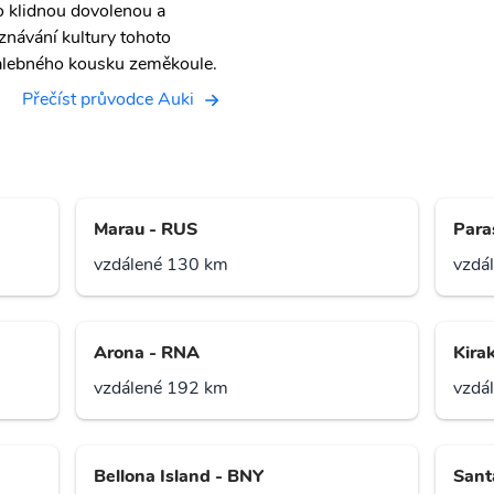
o klidnou dovolenou a
znávání kultury tohoto
lebného kousku zeměkoule.
Přečíst průvodce Auki
Marau - RUS
Para
vzdálené 130 km
vzdá
Arona - RNA
Kirak
vzdálené 192 km
vzdá
Bellona Island - BNY
Sant