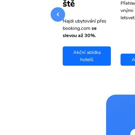
ště
Přehledná stránka s le
Přehle
vnými letenkami od ob
vnými 
letsvet.cz
letsvet
Najdi ubytování přes
booking.com
se
slevou až 30%.
Akční abídka
Auki letenky
hotelů
A