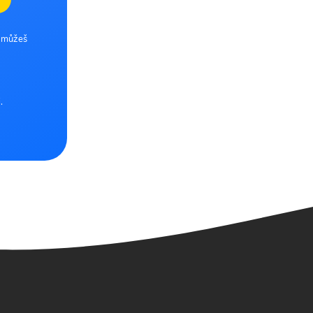
e můžeš
.