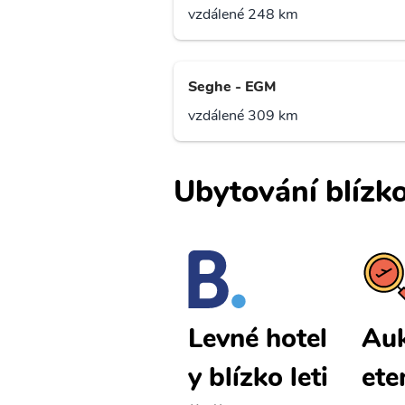
vzdálené 248 km
Seghe - EGM
vzdálené 309 km
Ubytování blízko
Auki levné l
Auk
Levné hotel
etenky
ete
y blízko leti