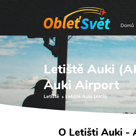
Domů
Letiště Auki (A
Auki Airport
Letiště
Letiště Auki (AKS)
O Letišti Auki -