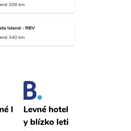
lené 308 km
ta Island - RBV
lené 340 km
né l
Auki levné l
Levné hotel
etenky
y blízko leti