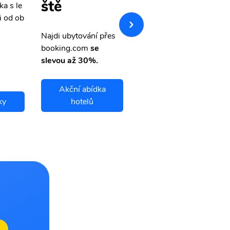
ště
ka s le
Přehledná stránka s le
i od ob
vnými letenkami od ob
letsvet.cz
Najdi ubytování přes
booking.com
se
slevou až 30%.
Akční abídka
ky
hotelů
Auki letenky