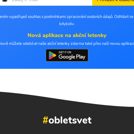
šením vyjadřuješ souhlas s podmínkami zpracování osobních údajů. Odhlásit s
kdykoliv.
Nová aplikace na akční letenky
Nově můžete odebírat naše akční letenky zdarma také přes naší novou aplikaci
#
obletsvet