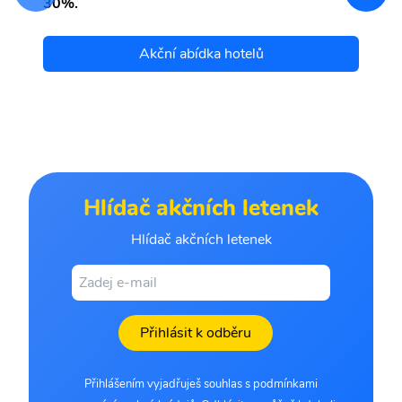
30%.
Akční abídka hotelů
Hlídač akčních letenek
Hlídač akčních letenek
Přihlásit k odběru
Přihlášením vyjadřuješ souhlas s podmínkami