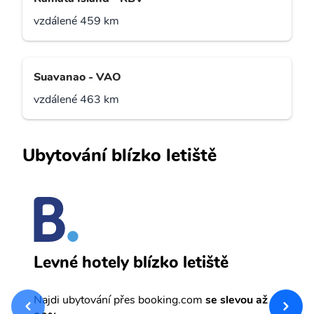
vzdálené 459 km
Suavanao - VAO
vzdálené 463 km
Ubytování blízko letiště
R
Levné hotely blízko letiště
sv
Př
Najdi ubytování přes booking.com
se slevou až
et