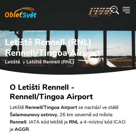
Letiště Rennell (RNL)
Rennell/Tingoa Airport
Letiště
Letiště Rennell (RNL)
O Letišti Rennell -
Rennell/Tingoa Airport
Letiště
Rennell/Tingoa Airport
se nachází ve státě
Šalamounovy ostrovy
, 26 km severně od města
Rennell
. IATA kód letiště je
RNL
a 4-místný kód ICAO
je
AGGR
.