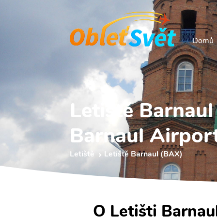
Domů
Letiště Barnau
Barnaul Airpor
Letiště
Letiště Barnaul (BAX)
O Letišti Barnau