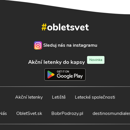
#
obletsvet
Sleduj nás na instagramu
Novinka
Akční letenky do kapsy
Akční letenky
Letiště
Letecké společnosti
Nás
ObletSvet.sk
BobrPodrozy.pl
destinosmundiale