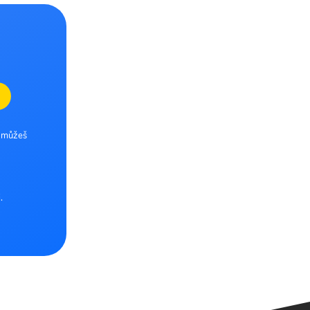
e můžeš
.