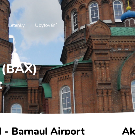
Letenky
Ubytování
l (BAX)
t
l - Barnaul Airport
Ak