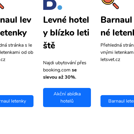
naul lev
Barnaul 
Levné hotel
letenky
né leten
y blízko leti
ště
dná stránka s le
Přehledná strán
letenkami od ob
vnými letenkam
.cz
letsvet.cz
Najdi ubytování přes
booking.com
se
slevou až 30%.
Akční abídka
naul letenky
hotelů
Barnaul let