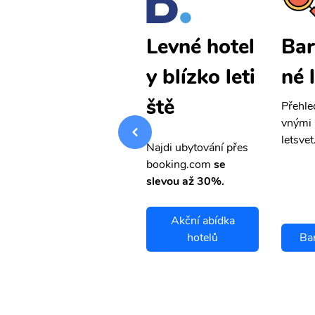
Barnaul lev
Bar
Levné hotel
né letenky
né 
y blízko leti
ště
Přehledná stránka s le
Přehle
vnými letenkami od ob
vnými 
letsvet.cz
letsvet
Najdi ubytování přes
booking.com
se
slevou až 30%.
Akční abídka
Barnaul letenky
hotelů
Bar