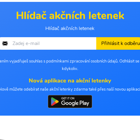
Hlídač akčních letenek
Hlídač akčních letenek
Přihlásit k odběru
šením vyjadřuješ souhlas s podmínkami zpracování osobních údajů. Odhlásit s
kdykoliv.
Nová aplikace na akční letenky
Nově můžete odebírat naše akční letenky zdarma také přes naší novou aplikaci