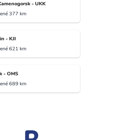
Kamenogorsk - UKK
lené 377 km
n - KJI
lené 621 km
k - OMS
lené 689 km