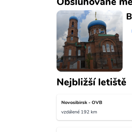
Obsluhované mě
B
Nejbližší letiště
Novosibirsk - OVB
vzdálené 192 km