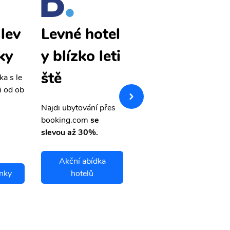
lev
Barnaul lev
Levné hotel
ky
né letenky
y blízko leti
ště
ka s le
Přehledná stránka s le
i od ob
vnými letenkami od ob
letsvet.cz
Najdi ubytování přes
booking.com
se
slevou až 30%.
Akční abídka
enky
hotelů
Barnaul letenky