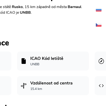
e státě
Rusko
, 15 km západně od města
Barnaul
.
kód ICAO je
UNBB
.
ace
ICAO Kód letiště
UNBB
Vzdálenost od centra
15.4 km