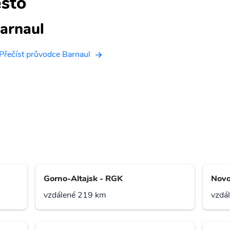
sto
arnaul
Přečíst průvodce Barnaul
Gorno-Altajsk - RGK
Novo
vzdálené 219 km
vzdá