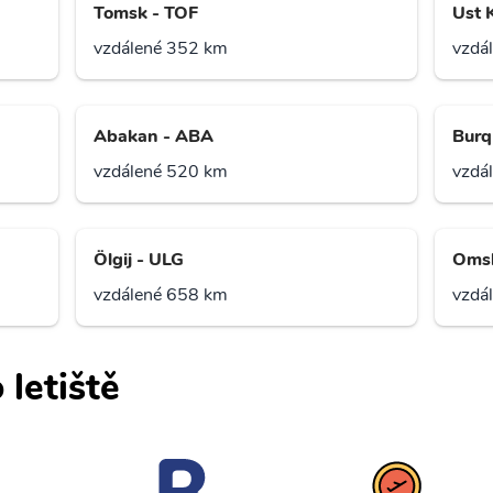
Tomsk - TOF
Ust 
vzdálené 352 km
vzdá
Abakan - ABA
Burqi
vzdálené 520 km
vzdá
Ölgij - ULG
Oms
vzdálené 658 km
vzdá
 letiště