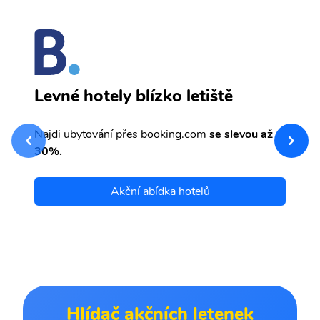
N
Levné hotely blízko letiště
sv
Př
Najdi ubytování přes booking.com
se slevou až
et
30%.
Akční abídka hotelů
Hlídač akčních letenek