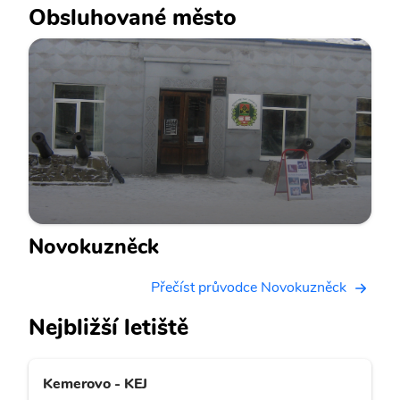
Obsluhované město
Novokuzněck
Přečíst průvodce Novokuzněck
Nejbližší letiště
Kemerovo - KEJ