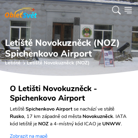
Letiště Novokuzněck (NOZ)
Spichenkovo Airport
Letiště
Letiště Novokuzněck (NOZ)
O Letišti Novokuzněck -
Spichenkovo Airport
Letiště
Spichenkovo Airport
se nachází ve státě
Rusko
, 17 km západně od města
Novokuzněck
. IATA
kód letiště je
NOZ
a 4-místný kód ICAO je
UNWW
.
Zobrazit na mapě