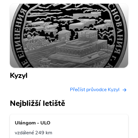
Kyzyl
Přečíst průvodce Kyzyl
Nejbližší letiště
Ulángom - ULO
vzdálené 249 km