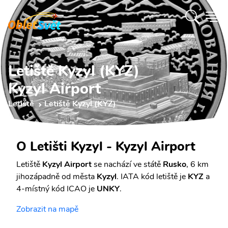
Letiště Kyzyl (KYZ)
Kyzyl Airport
Letiště
Letiště Kyzyl (KYZ)
O Letišti Kyzyl - Kyzyl Airport
Letiště
Kyzyl Airport
se nachází ve státě
Rusko
, 6 km
jihozápadně od města
Kyzyl
. IATA kód letiště je
KYZ
a
4-místný kód ICAO je
UNKY
.
Zobrazit na mapě