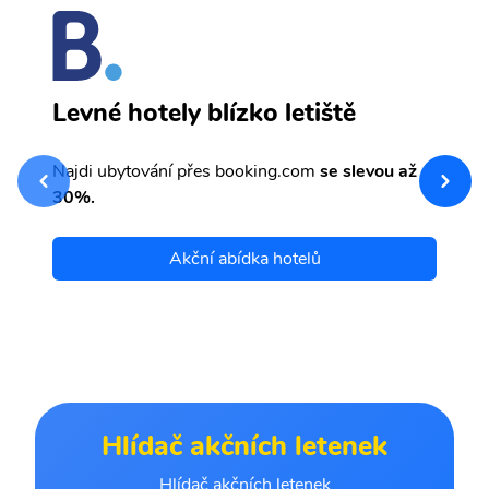
K
Levné hotely blízko letiště
sv
Př
Najdi ubytování přes booking.com
se slevou až
et
30%.
Akční abídka hotelů
Hlídač akčních letenek
Hlídač akčních letenek