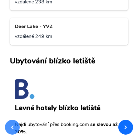
vzdálené 238 km
Deer Lake - YVZ
vzdálené 249 km
Ubytování blízko letiště
B
Levné hotely blízko letiště
sv
Př
Najdi ubytování přes booking.com
se slevou až
et
30%.