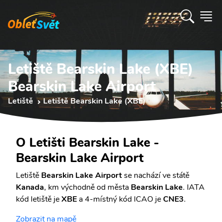
Letiště Bearskin Lake (XBE)
Bearskin Lake Airport
Letiště
Letiště Bearskin Lake (XBE)
O Letišti Bearskin Lake -
Bearskin Lake Airport
Letiště
Bearskin Lake Airport
se nachází ve státě
Kanada
, km východně od města
Bearskin Lake
. IATA
kód letiště je
XBE
a 4-místný kód ICAO je
CNE3
.
Zobrazit na mapě