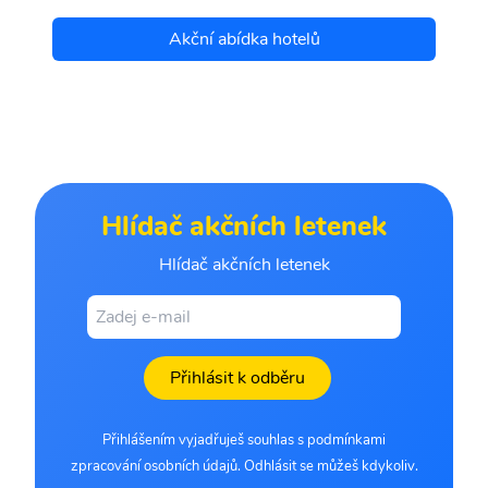
Akční abídka hotelů
Hlídač akčních letenek
Hlídač akčních letenek
Přihlásit k odběru
Přihlášením vyjadřuješ souhlas s podmínkami
zpracování osobních údajů. Odhlásit se můžeš kdykoliv.